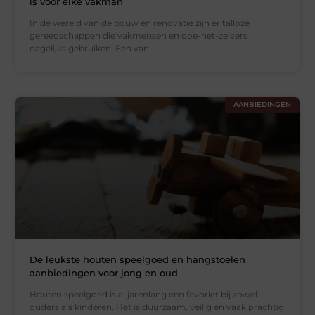
is voor elke vakman
In de wereld van de bouw en renovatie zijn er talloze
gereedschappen die vakmensen en doe-het-zelvers
dagelijks gebruiken. Een van
AANBIEDINGEN
De leukste houten speelgoed en hangstoelen
aanbiedingen voor jong en oud
Houten speelgoed is al jarenlang een favoriet bij zowel
ouders als kinderen. Het is duurzaam, veilig en vaak prachtig