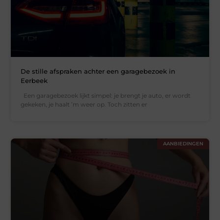
De stille afspraken achter een garagebezoek in
Eerbeek
Een garagebezoek lijkt simpel: je brengt je auto, er wordt
gekeken, je haalt ’m weer op. Toch zitten er
AANBIEDINGEN