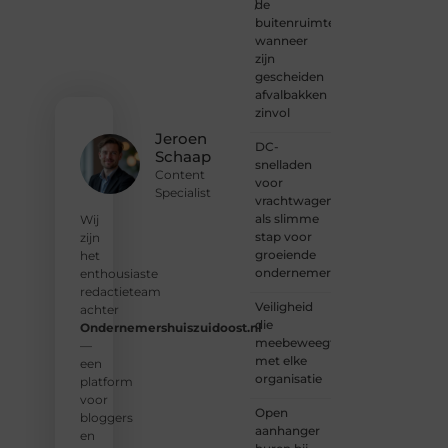
)
kennismaken?
de
Sluit je
buitenruimte:
aan bij
wanneer
onze
zijn
gemeenschap
gescheiden
van
afvalbakken
lezers
zinvol
en
Jeroen
DC-
schrijvers.
Schaap
snelladen
Samen
Content
voor
geven
Specialist
vrachtwagens
we
als slimme
vorm
Wij
stap voor
aan
zijn
groeiende
een
het
ondernemers
platform
enthousiaste
vol
redactieteam
Veiligheid
inspiratie,
achter
die
kennis
Ondernemershuiszuidoost.nl
meebeweegt
en
—
met elke
verhalen.
een
organisatie
platform
❝
Laat
voor
Open
van je
bloggers
aanhanger
horen
en