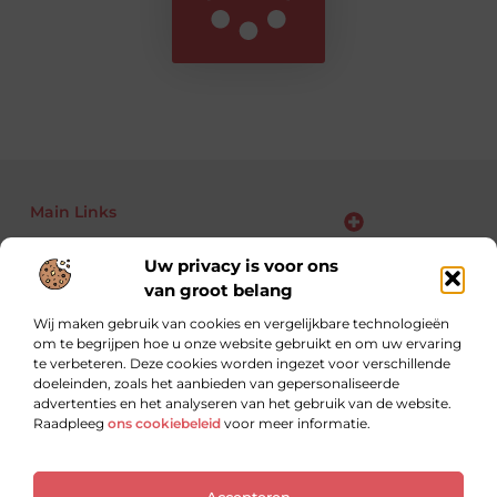
Main Links
Bekende Nederlanders
Backlinks kopen: kansen, risico’s en slimme aanpak voor jouw website
Linkbuilding geld verdienen: zo maak je van links jouw business
Uw privacy is voor ons
van groot belang
Wij maken gebruik van cookies en vergelijkbare technologieën
om te begrijpen hoe u onze website gebruikt en om uw ervaring
Altijd op zoek naar nieuwe inzichten.
te verbeteren. Deze cookies worden ingezet voor verschillende
Lees, leer en ontdek met blogs over uiteenlopende
doeleinden, zoals het aanbieden van gepersonaliseerde
onderwerpen.
advertenties en het analyseren van het gebruik van de website.
Raadpleeg
ons cookiebeleid
voor meer informatie.
Website index
Cookiebeleid (EU)
Accepteren