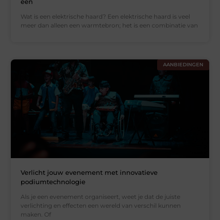
één
Wat is een elektrische haard? Een elektrische haard is veel
meer dan alleen een warmtebron; het is een combinatie van
AANBIEDINGEN
Verlicht jouw evenement met innovatieve
podiumtechnologie
Als je een evenement organiseert, weet je dat de juiste
verlichting en effecten een wereld van verschil kunnen
maken. Of