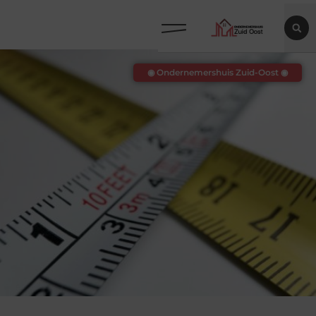
◉ Ondernemershuis Zuid-Oost ◉