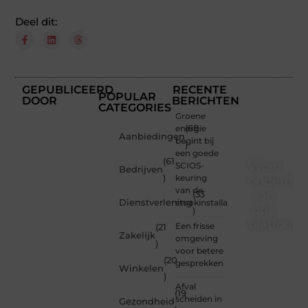
Deel dit:
GEPUBLICEERD
RECENTE
POPULAR
DOOR
BERICHTEN
CATEGORIES
Groene
energie
(68
Aanbiedingen
begint bij
)
een goede
(61
Word
SCIOS-
Bedrijven
)
keuring
onderdee
van de
van
(33
Dienstverlening
stookinstallatie
ons
)
platform
Een frisse
(21
Zakelijk
omgeving
)
Wil je
voor betere
(20
schrijven,
gesprekken
Winkelen
meedenken
)
of
Afval
(19
gewoon
scheiden in
Gezondheid