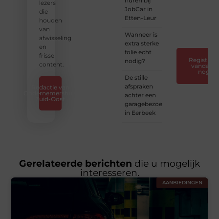
huren bij
— Deel
lezers
JobCar in
jouw
die
Etten-Leur
verhaal
houden
❞
van
Wanneer is
afwisseling
extra sterke
en
folie echt
frisse
Registreer
nodig?
content.
vandaag
nog
De stille
afspraken
Redactie van
Ondernemershuis
achter een
Zuid-Oost
garagebezoek
in Eerbeek
Gerelateerde berichten
die u mogelijk
interesseren.
AANBIEDINGEN