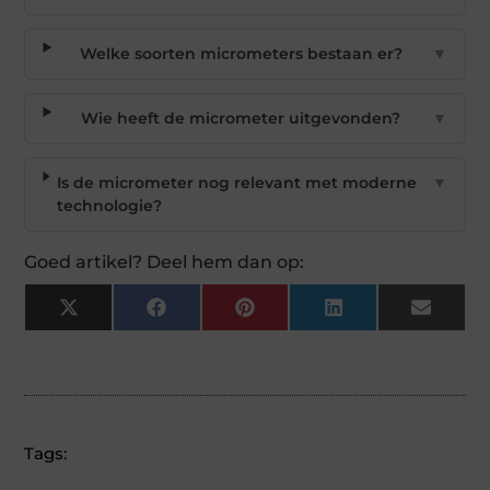
Welke soorten micrometers bestaan er?
▼
Wie heeft de micrometer uitgevonden?
▼
Is de micrometer nog relevant met moderne
▼
technologie?
Goed artikel? Deel hem dan op:
X
Facebook
Pinterest
LinkedIn
Email
(Twitter)
Tags: