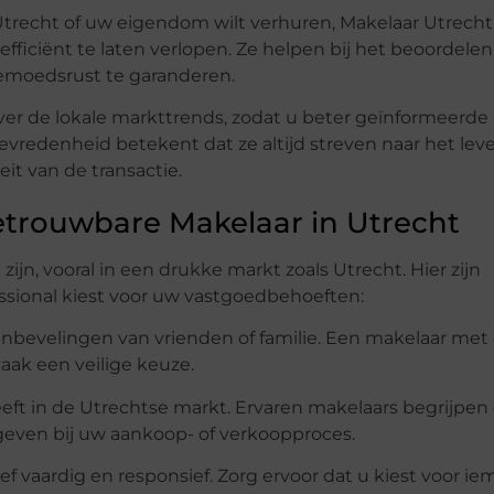
trecht of uw eigendom wilt verhuren, Makelaar Utrecht
fficiënt te laten verlopen. Ze helpen bij het beoordelen
emoedsrust te garanderen.
ver de lokale markttrends, zodat u beter geïnformeerde
vredenheid betekent dat ze altijd streven naar het lev
it van de transactie.
etrouwbare Makelaar in Utrecht
ijn, vooral in een drukke markt zoals Utrecht. Hier zijn
essional kiest voor uw vastgoedbehoeften:
anbevelingen van vrienden of familie. Een makelaar met
aak een veilige keuze.
eft in de Utrechtse markt. Ervaren makelaars begrijpen
even bij uw aankoop- of verkoopproces.
 vaardig en responsief. Zorg ervoor dat u kiest voor i