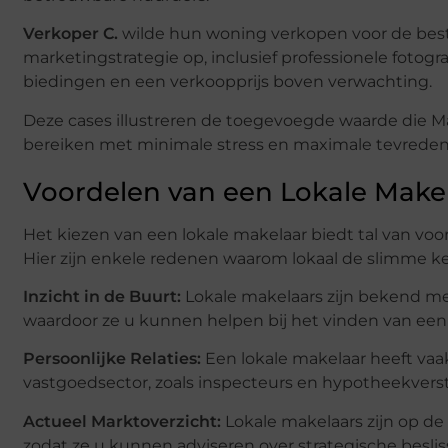
Verkoper C.
wilde hun woning verkopen voor de best 
marketingstrategie op, inclusief professionele fotogr
biedingen en een verkoopprijs boven verwachting.
Deze cases illustreren de toegevoegde waarde die Ma
bereiken met minimale stress en maximale tevreden
Voordelen van een Lokale Make
Het kiezen van een lokale makelaar biedt tal van voo
Hier zijn enkele redenen waarom lokaal de slimme ke
Inzicht in de Buurt:
Lokale makelaars zijn bekend me
waardoor ze u kunnen helpen bij het vinden van een 
Persoonlijke Relaties:
Een lokale makelaar heeft vaak
vastgoedsector, zoals inspecteurs en hypotheekverstr
Actueel Marktoverzicht:
Lokale makelaars zijn op de
zodat ze u kunnen adviseren over strategische besli