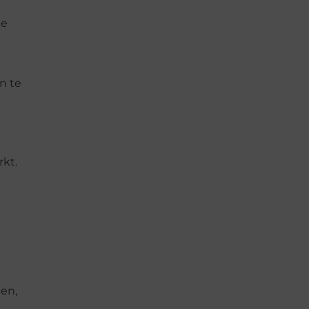
de
n te
rkt.
gen,