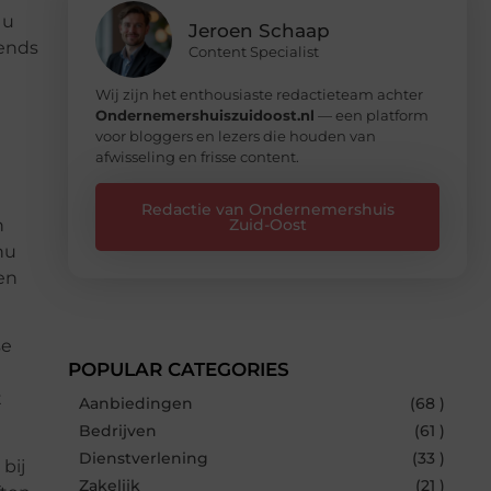
 u
Jeroen Schaap
rends
Content Specialist
Wij zijn het enthousiaste redactieteam achter
Ondernemershuiszuidoost.nl
— een platform
voor bloggers en lezers die houden van
afwisseling en frisse content.
Redactie van Ondernemershuis
n
Zuid-Oost
nu
en
se
POPULAR CATEGORIES
t
Aanbiedingen
(68 )
Bedrijven
(61 )
Dienstverlening
(33 )
bij
Zakelijk
(21 )