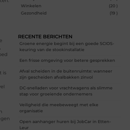
ten.
Winkelen
(20 )
Gezondheid
(19 )
RECENTE BERICHTEN
e
Groene energie begint bij een goede SCIOS-
,
keuring van de stookinstallatie
goed
Een frisse omgeving voor betere gesprekken
Afval scheiden in de buitenruimte: wanneer
 is
zijn gescheiden afvalbakken zinvol
el
DC-snelladen voor vrachtwagens als slimme
stap voor groeiende ondernemers
Veiligheid die meebeweegt met elke
organisatie
n
ingen
Open aanhanger huren bij JobCar in Etten-
Leur