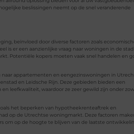
en allround oplossing bieden voor al uw vastgoedbehoef
 mogelijke beslissingen neemt op de snel veranderende
ing, beïnvloed door diverse factoren zoals economisch
l is er een aanzienlijke vraag naar woningen in de stad
markt. Potentiële kopers moeten vaak snel handelen en 
ag naar appartementen en eengezinswoningen in Utrecht
nnenstad en Leidsche Rijn. Deze gebieden bieden een
en leefkwaliteit, waardoor ze zeer gewild zijn onder zow
zoals het beperken van hypotheekrenteaftrek en
ehad op de Utrechtse woningmarkt. Deze factoren make
rs om op de hoogte te blijven van de laatste ontwikkel