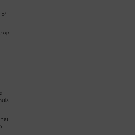
 of
e op
e
huis
 het
n