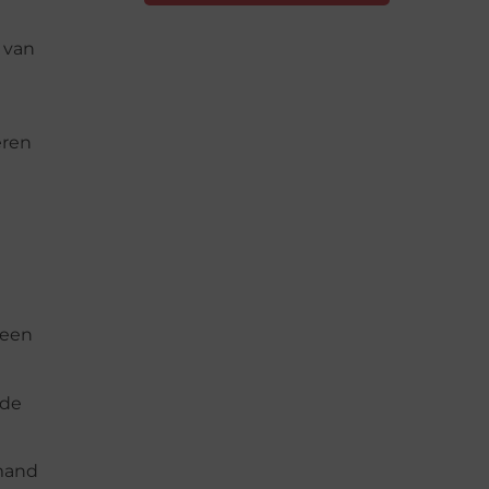
 van
eren
 een
 de
emand