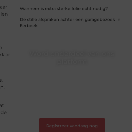
aar
Wanneer is extra sterke folie echt nodig?
elen
De stille afspraken achter een garagebezoek in
Eerbeek
n
Word onderdeel van ons
klaar
platform
Wil je schrijven, meedenken of gewoon
kennismaken? Sluit je aan bij onze
s.
gemeenschap van lezers en schrijvers. Samen
n,
geven we vorm aan een platform vol inspiratie,
kennis en verhalen.
at
❝
Laat van je horen — Deel jouw verhaal
❞
 de
Registreer vandaag nog