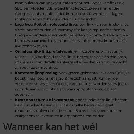
manipuleren van zoekresultaten door het kopen van links die
SEO beïnvloeden. Als je backlinks koopt op een manier die
Google ziet als manipulatief, kun je bestraft worden — lagere
rankings, soms zelfs verwijdering uit de index.
Lage kwaliteit of irrelevante links
: een link van een irrelevante,
slecht onderhouden of spammy site kan je reputatie schaden.
Google en andere zoekmachines letten op context, relevantie en
betrouwbaarheid. Links zonder relevante context kunnen zelfs
averechts werken.
Onnatuurlijke linkprofielen
: als je linkprofiel er onnatuurlijk
uitziet — bijvoorbeeld te veel links ineens, te veel van één bron,
of allemaal met dezelfde ankerteksten — dan kan dat verdacht
zijn voor zoekmachines.
Kortetermijnoplossing
: vaak geven gekochte links een tijdelijke
boost, maar zodra het algoritme zich aanpast, kunnen de
voordelen verdwijnen. Of de gekochte links worden verwijderd
door de aanbieder, of de site waarop ze staan verliest zelf
autoriteit.
Kosten vs return on investment
: goede, relevante links kosten
geld. En je hebt geen garantie dat elke betaalde link het
rendement oplevert dat je hoopt. Soms is het goedkoper en
veiliger om te investeren in organische methoden.
Wanneer kan het wél