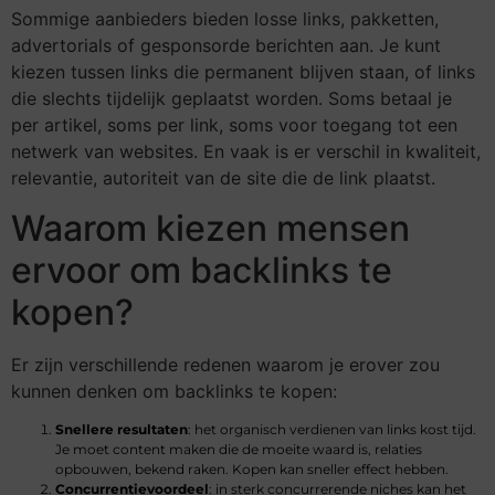
Sommige aanbieders bieden losse links, pakketten,
advertorials of gesponsorde berichten aan. Je kunt
kiezen tussen links die permanent blijven staan, of links
die slechts tijdelijk geplaatst worden. Soms betaal je
per artikel, soms per link, soms voor toegang tot een
netwerk van websites. En vaak is er verschil in kwaliteit,
relevantie, autoriteit van de site die de link plaatst.
Waarom kiezen mensen
ervoor om backlinks te
kopen?
Er zijn verschillende redenen waarom je erover zou
kunnen denken om backlinks te kopen:
Snellere resultaten
: het organisch verdienen van links kost tijd.
Je moet content maken die de moeite waard is, relaties
opbouwen, bekend raken. Kopen kan sneller effect hebben.
Concurrentievoordeel
: in sterk concurrerende niches kan het