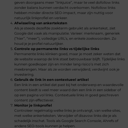
geven doorgaans meer “linkjuice”, maar te veel dofollow links
zonder balans kunnen verdacht overkomen. Nofollow links
hebben minder directe SEO-impact, maar zijn nuttig voor
natuurlijk linkprofiel en verkeer.
Afwisseling van ankerteksten
Als je steeds dezelfde zoekterm gebruikt als ankertekst, ziet
Google dat vaak als manipulatie. Varieer: merknaam, generiek
(“hier”, “meer”), volledige URL’s, en enkele zoekwoorden. Zo
houd je je profiel natuurlijker.
Controle op permanente links vs tijdelijke links
Permanente links klinken goed, maar je moet zeker weten dat
de website waarop de link staat betrouwbaar blijft. Tijdelijke links
kunnen goedkoper zijn en minder lang risico’s met zich
meebrengen. Maar als ze worden verwijderd, verdwijnt ook je
investering.
Gebruik de link in een contextueel artikel
Een link in een artikel dat past bij het onderwerp en waardevolle
content biedt is veel meer waard dan een link in een sidebar of
op een pagina vol links. Contextuele links in goed geschreven
content zijn effectiever.
Monitor je linkprofiel
Controleer regelmatig welke links je ontvangt, van welke sites,
met welke ankerteksten. Verwijder of disavow links die je als
schadelijk inschat. Tools als Google Search Console, Ahrefs of
andere SEO-tools kunnen je helpen.