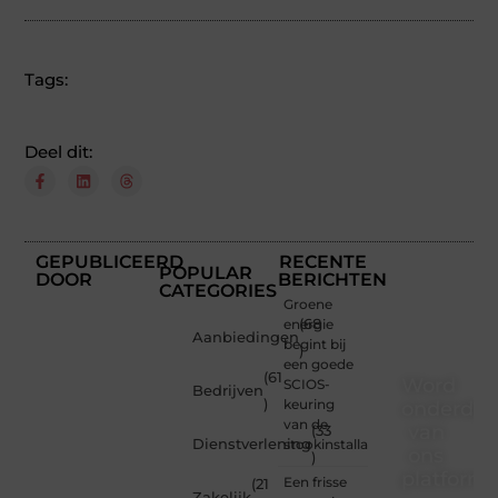
Tags:
Deel dit:
GEPUBLICEERD
RECENTE
POPULAR
DOOR
BERICHTEN
CATEGORIES
Groene
energie
(68
Aanbiedingen
begint bij
)
een goede
(61
Word
SCIOS-
Bedrijven
)
keuring
onderdee
van de
van
(33
Dienstverlening
stookinstallatie
ons
)
platform
Een frisse
(21
Zakelijk