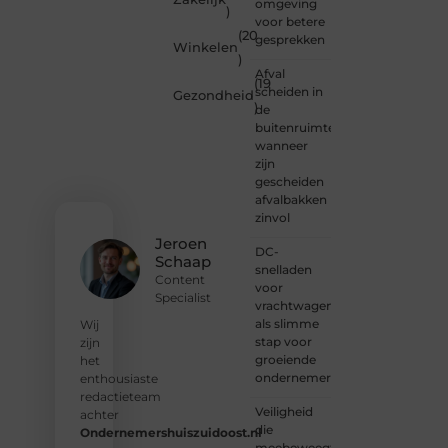
omgeving
)
Wil je
voor betere
(20
schrijven,
gesprekken
Winkelen
meedenken
)
of
Afval
(19
gewoon
scheiden in
Gezondheid
)
kennismaken?
de
Sluit je
buitenruimte:
aan bij
wanneer
onze
zijn
gemeenschap
gescheiden
van
afvalbakken
lezers
zinvol
en
Jeroen
DC-
schrijvers.
Schaap
snelladen
Samen
Content
voor
geven
Specialist
vrachtwagens
we
als slimme
vorm
Wij
stap voor
aan
zijn
groeiende
een
het
ondernemers
platform
enthousiaste
vol
redactieteam
Veiligheid
inspiratie,
achter
die
kennis
Ondernemershuiszuidoost.nl
meebeweegt