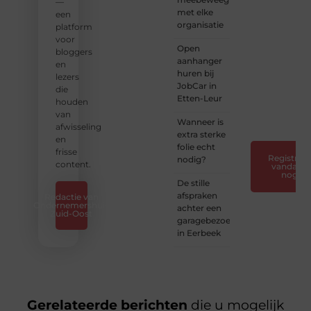
en
—
met elke
verhalen.
een
organisatie
platform
❝
Laat
voor
Open
van je
bloggers
aanhanger
horen
en
huren bij
— Deel
lezers
JobCar in
jouw
die
Etten-Leur
verhaal
houden
❞
van
Wanneer is
afwisseling
extra sterke
en
folie echt
frisse
Registreer
nodig?
content.
vandaag
nog
De stille
afspraken
Redactie van
Ondernemershuis
achter een
Zuid-Oost
garagebezoek
in Eerbeek
Gerelateerde berichten
die u mogelijk