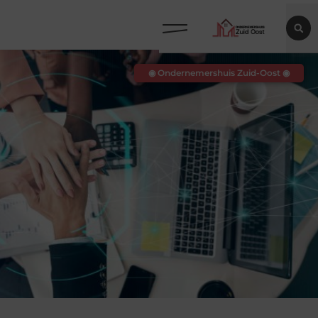
◉ Ondernemershuis Zuid-Oost ◉