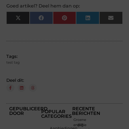
Goed artikel? Deel hem dan op:
X
Facebook
Pinterest
LinkedIn
Email
(Twitter)
Tags:
test tag
Deel dit:
GEPUBLICEERD
RECENTE
POPULAR
DOOR
BERICHTEN
CATEGORIES
Groene
energie
(68
Aanbiedingen