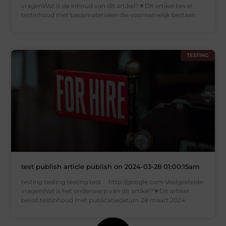
vragenWat is de inhoud van dit artikel?▼Dit artikel bevat
testinhoud met basismaterialen die voornamelijk bestaan
TESTING
test publish article publish on 2024-03-28 01:00:15am
testing testing testing test http://google.com Veelgestelde
vragenWat is het onderwerp van dit artikel?▼Dit artikel
bevat testinhoud met publicatiedatum 28 maart 2024.