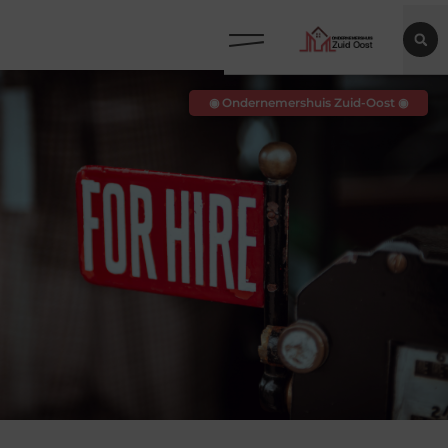
◉ Ondernemershuis Zuid-Oost ◉