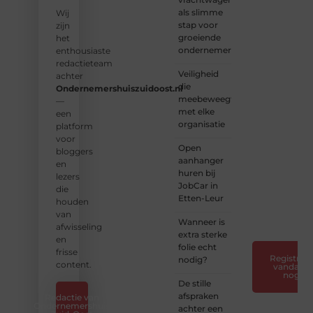
als slimme
vorm
Wij
stap voor
aan
zijn
groeiende
een
het
ondernemers
platform
enthousiaste
vol
redactieteam
Veiligheid
inspiratie,
achter
die
kennis
Ondernemershuiszuidoost.nl
meebeweegt
en
—
met elke
verhalen.
een
organisatie
platform
❝
Laat
voor
Open
van je
bloggers
aanhanger
horen
en
huren bij
— Deel
lezers
JobCar in
jouw
die
Etten-Leur
verhaal
houden
❞
van
Wanneer is
afwisseling
extra sterke
en
folie echt
frisse
Registreer
nodig?
content.
vandaag
nog
De stille
afspraken
Redactie van
Ondernemershuis
achter een