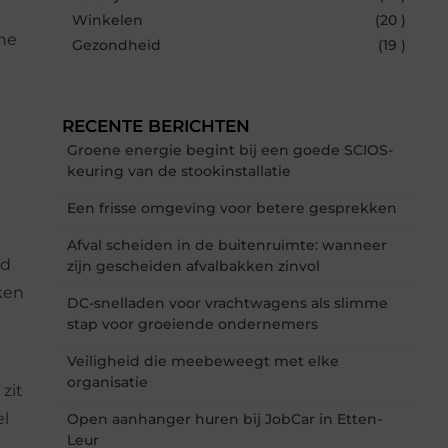
Winkelen
(20 )
ine
Gezondheid
(19 )
RECENTE BERICHTEN
Groene energie begint bij een goede SCIOS-
keuring van de stookinstallatie
Een frisse omgeving voor betere gesprekken
Afval scheiden in de buitenruimte: wanneer
ed
zijn gescheiden afvalbakken zinvol
ken
DC-snelladen voor vrachtwagens als slimme
stap voor groeiende ondernemers
Veiligheid die meebeweegt met elke
organisatie
zit
el
Open aanhanger huren bij JobCar in Etten-
Leur