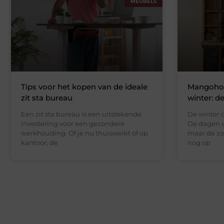
MEUBELS
Tips voor het kopen van de ideale
Mangohou
zit sta bureau
winter: d
Een zit sta bureau is een uitstekende
De winter d
investering voor een gezondere
De dagen w
werkhouding. Of je nu thuiswerkt of op
maar de zo
kantoor, de
nog op