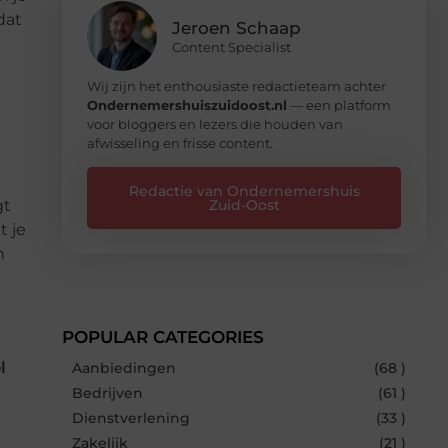
dat
Jeroen Schaap
Content Specialist
Wij zijn het enthousiaste redactieteam achter
Ondernemershuiszuidoost.nl
— een platform
voor bloggers en lezers die houden van
afwisseling en frisse content.
Redactie van Ondernemershuis
gt
Zuid-Oost
t je
n
POPULAR CATEGORIES
l
Aanbiedingen
(68 )
Bedrijven
(61 )
Dienstverlening
(33 )
Zakelijk
(21 )