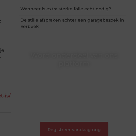
Wanneer is extra sterke folie echt nodig?
De stille afspraken achter een garagebezoek in
k
Eerbeek
je
Word onderdeel van ons
e
platform
Wil je schrijven, meedenken of gewoon
kennismaken? Sluit je aan bij onze
gemeenschap van lezers en schrijvers. Samen
geven we vorm aan een platform vol inspiratie,
t-is/
kennis en verhalen.
❝
Laat van je horen — Deel jouw verhaal
❞
Registreer vandaag nog