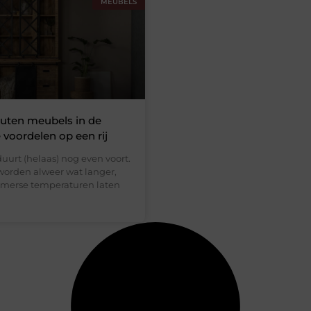
MEUBELS
ten meubels in de
e voordelen op een rij
uurt (helaas) nog even voort.
orden alweer wat langer,
merse temperaturen laten