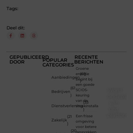
Tags:
Deel dit:
GEPUBLICEERD
RECENTE
POPULAR
DOOR
BERICHTEN
CATEGORIES
Groene
energie
(68
Aanbiedingen
begint bij
)
een goede
(61
Word
SCIOS-
Bedrijven
)
keuring
onderdee
van de
van
(33
Dienstverlening
stookinstallatie
ons
)
platform
Een frisse
(21
Zakelijk
omgeving
)
Wil je
voor betere
(20
schrijven,
gesprekken