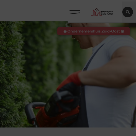
◉ Ondernemershuis Zuid-Oost ◉