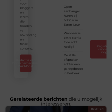
❝
Laat
voor
Open
van je
bloggers
aanhanger
horen
en
huren bij
— Deel
lezers
JobCar in
jouw
die
Etten-Leur
verhaal
houden
❞
van
Wanneer is
afwisseling
extra sterke
en
folie echt
frisse
Registreer
nodig?
content.
vandaag
nog
De stille
afspraken
Redactie van
Ondernemershuis
achter een
Zuid-Oost
garagebezoek
in Eerbeek
Gerelateerde berichten
die u mogelijk
interesseren.
RECHTEN