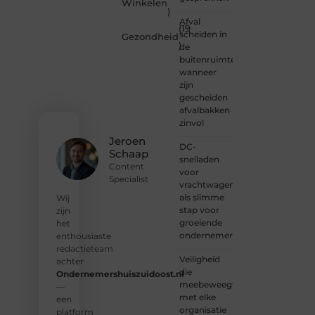
Winkelen
meedenken
)
of
Afval
(19
gewoon
scheiden in
Gezondheid
)
kennismaken?
de
Sluit je
buitenruimte:
aan bij
wanneer
onze
zijn
gemeenschap
gescheiden
van
afvalbakken
lezers
zinvol
en
Jeroen
DC-
schrijvers.
Schaap
snelladen
Samen
Content
voor
geven
Specialist
vrachtwagens
we
als slimme
vorm
Wij
stap voor
aan
zijn
groeiende
een
het
ondernemers
platform
enthousiaste
vol
redactieteam
Veiligheid
inspiratie,
achter
die
kennis
Ondernemershuiszuidoost.nl
meebeweegt
en
—
met elke
verhalen.
een
organisatie
platform