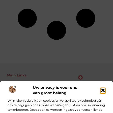
Main Links
Bekende Nederlanders
Backlinks kopen: kansen, risico’s en slimme aanpak voor jouw website
Linkbuilding geld verdienen: zo maak je van links jouw business
Uw privacy is voor ons
van groot belang
Wij maken gebruik van cookies en vergelijkbare technologieën
om te begrijpen hoe u onze website gebruikt en om uw ervaring
Altijd op zoek naar nieuwe inzichten.
te verbeteren. Deze cookies worden ingezet voor verschillende
Lees, leer en ontdek met blogs over uiteenlopende