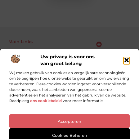
Main Links
Bekende Nederlanders
Backlinks kopen: kansen, risico’s en slimme aanpak voor jouw website
Linkbuilding geld verdienen: zo maak je van links jouw business
Uw privacy is voor ons
van groot belang
Wij maken gebruik van cookies en vergelijkbare technologieën
om te begrijpen hoe u onze website gebruikt en om uw ervaring
Altijd op zoek naar nieuwe inzichten.
te verbeteren. Deze cookies worden ingezet voor verschillende
Lees, leer en ontdek met blogs over uiteenlopende
doeleinden, zoals het aanbieden van gepersonaliseerde
onderwerpen.
advertenties en het analyseren van het gebruik van de website.
Raadpleeg
ons cookiebeleid
voor meer informatie.
Website index
Cookiebeleid (EU)
Accepteren
@2025 All Right Reserved. Design by
www.ondernemershuiszuidoost.nl
Cookies Beheren