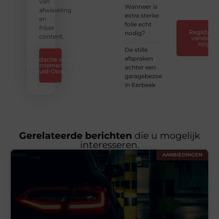
❞
van
Wanneer is
afwisseling
extra sterke
en
folie echt
frisse
Registreer
nodig?
content.
vandaag
nog
De stille
afspraken
Redactie van
Ondernemershuis
achter een
Zuid-Oost
garagebezoek
in Eerbeek
Gerelateerde berichten
die u mogelijk
interesseren.
AANBIEDINGEN