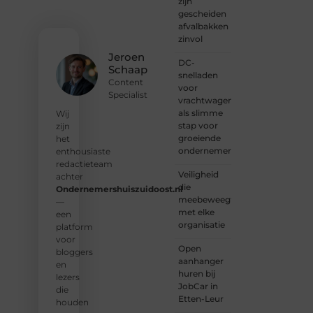
zijn
gemeenschap
gescheiden
van
afvalbakken
lezers
zinvol
en
Jeroen
DC-
schrijvers.
Schaap
snelladen
Samen
Content
voor
geven
Specialist
vrachtwagens
we
als slimme
vorm
Wij
stap voor
aan
zijn
groeiende
een
het
ondernemers
platform
enthousiaste
vol
redactieteam
Veiligheid
inspiratie,
achter
die
kennis
Ondernemershuiszuidoost.nl
meebeweegt
en
—
met elke
verhalen.
een
organisatie
platform
❝
Laat
voor
Open
van je
bloggers
aanhanger
horen
en
huren bij
— Deel
lezers
JobCar in
jouw
die
Etten-Leur
verhaal
houden