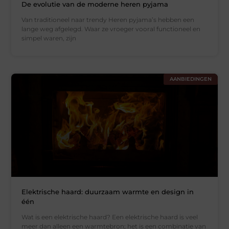
De evolutie van de moderne heren pyjama
Van traditioneel naar trendy Heren pyjama’s hebben een
lange weg afgelegd. Waar ze vroeger vooral functioneel en
simpel waren, zijn
AANBIEDINGEN
Elektrische haard: duurzaam warmte en design in
één
Wat is een elektrische haard? Een elektrische haard is veel
meer dan alleen een warmtebron; het is een combinatie van