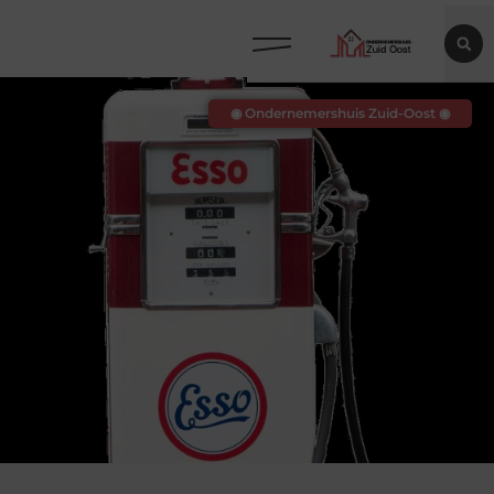
◉ Ondernemershuis Zuid-Oost ◉