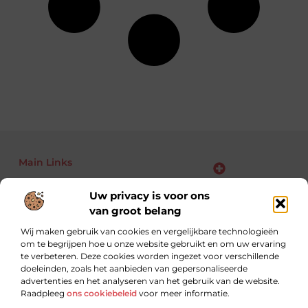
Main Links
Bekende Nederlanders
Backlinks kopen: kansen, risico’s en slimme aanpak voor jouw website
Linkbuilding geld verdienen: zo maak je van links jouw business
Uw privacy is voor ons
van groot belang
Wij maken gebruik van cookies en vergelijkbare technologieën
om te begrijpen hoe u onze website gebruikt en om uw ervaring
Altijd op zoek naar nieuwe inzichten.
te verbeteren. Deze cookies worden ingezet voor verschillende
Lees, leer en ontdek met blogs over uiteenlopende
doeleinden, zoals het aanbieden van gepersonaliseerde
onderwerpen.
advertenties en het analyseren van het gebruik van de website.
Raadpleeg
ons cookiebeleid
voor meer informatie.