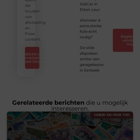
JobCar in
jouw
die
Etten-Leur
verhaal
houden
❞
van
Wanneer is
afwisseling
extra sterke
en
folie echt
frisse
Registreer
nodig?
content.
vandaag
nog
De stille
afspraken
Redactie van
Ondernemershuis
achter een
Zuid-Oost
garagebezoek
in Eerbeek
Gerelateerde berichten
die u mogelijk
interesseren.
HOBBY EN VRIJE TIJD