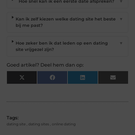
Hoe snel kan ik een eerste date afspreken?
▼
Kan ik zelf kiezen welke dating site het beste
▼
bij me past?
Hoe zeker ben ik dat leden op een dating
▼
site vrijgezel zijn?
Goed artikel? Deel hem dan op:
X
Facebook
LinkedIn
Email
(Twitter)
Tags:
dating site
,
dating sites
,
online dating