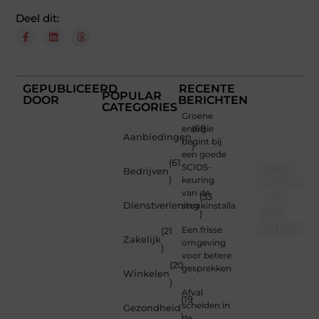
Deel dit:
GEPUBLICEERD
RECENTE
POPULAR
DOOR
BERICHTEN
CATEGORIES
Groene
energie
(68
Aanbiedingen
begint bij
)
een goede
(61
Word
SCIOS-
Bedrijven
)
keuring
onderdee
van de
van
(33
Dienstverlening
stookinstallatie
ons
)
platform
Een frisse
(21
Zakelijk
omgeving
)
Wil je
voor betere
(20
schrijven,
gesprekken
Winkelen
meedenken
)
of
Afval
(19
gewoon
scheiden in
Gezondheid
)
kennismaken?
de