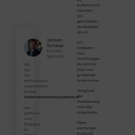
Sluit je
buitenruimte:
aan bij
wanneer
onze
zijn
gemeenschap
gescheiden
van
afvalbakken
lezers
zinvol
en
Jeroen
DC-
schrijvers.
Schaap
snelladen
Samen
Content
voor
geven
Specialist
vrachtwagens
we
als slimme
vorm
Wij
stap voor
aan
zijn
groeiende
een
het
ondernemers
platform
enthousiaste
vol
redactieteam
Veiligheid
inspiratie,
achter
die
kennis
Ondernemershuiszuidoost.nl
meebeweegt
en
—
met elke
verhalen.
een
organisatie
platform
❝
Laat
voor
Open
van je
bloggers
aanhanger
horen
en
huren bij
— Deel
lezers