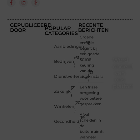
GEPUBLICEERD
RECENTE
POPULAR
DOOR
BERICHTEN
CATEGORIES
Groene
energie
(68
Aanbiedingen
begint bij
)
een goede
(61
Word
SCIOS-
Bedrijven
)
keuring
onderdee
van de
van
(33
Dienstverlening
stookinstallatie
ons
)
platform
Een frisse
(21
Zakelijk
omgeving
)
Wil je
voor betere
(20
schrijven,
gesprekken
Winkelen
meedenken
)
of
Afval
(19
gewoon
scheiden in
Gezondheid
)
kennismaken?
de
Sluit je
buitenruimte:
aan bij
wanneer