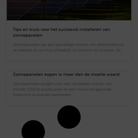
Tips en trucs voor het succesvol installeren van
zonnepanelen
Zonnepanelen zijn een geweldige manier om elektriciteit op
te wekken en uw huis of bedrijf van stroom te voorzien. Ze
Zonnepanelen kopen is meer dan de moeite waard
Zonnepanelen zorgen voor een rendabele manier om
minder CO2 te produceren en een mooie en gezonde
toekomst te kunnen aanbieden