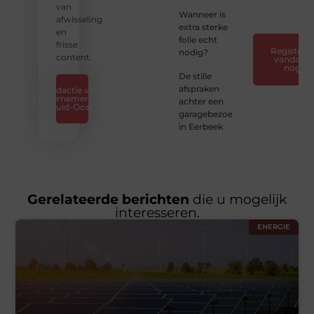
❞
van
Wanneer is
afwisseling
extra sterke
en
folie echt
frisse
Registreer
nodig?
content.
vandaag
nog
De stille
afspraken
Redactie van
Ondernemershuis
achter een
Zuid-Oost
garagebezoek
in Eerbeek
Gerelateerde berichten
die u mogelijk
interesseren.
ENERGIE