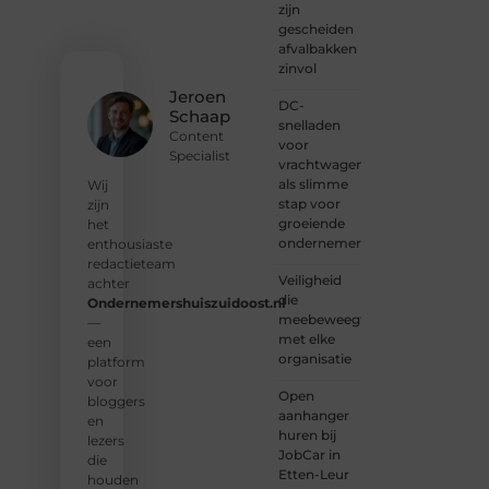
onze
zijn
gemeenschap
gescheiden
van
afvalbakken
lezers
zinvol
en
Jeroen
DC-
schrijvers.
Schaap
snelladen
Samen
Content
voor
geven
Specialist
vrachtwagens
we
als slimme
vorm
Wij
stap voor
aan
zijn
groeiende
een
het
ondernemers
platform
enthousiaste
vol
redactieteam
Veiligheid
inspiratie,
achter
die
kennis
Ondernemershuiszuidoost.nl
meebeweegt
en
—
met elke
verhalen.
een
organisatie
platform
❝
Laat
voor
Open
van je
bloggers
aanhanger
horen
en
huren bij
— Deel
lezers
JobCar in
jouw
die
Etten-Leur
verhaal
houden