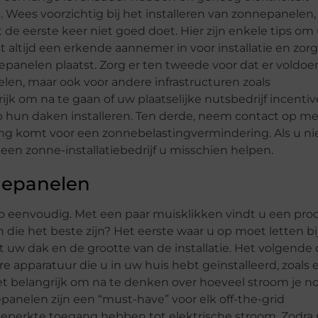
Wees voorzichtig bij het installeren van zonnepanelen,
de eerste keer niet goed doet. Hier zijn enkele tips om 
t altijd een erkende aannemer in voor installatie en zorg
nepanelen plaatst. Zorg er ten tweede voor dat er voldo
elen, maar ook voor andere infrastructuren zoals
jk om na te gaan of uw plaatselijke nutsbedrijf incentiv
 hun daken installeren. Ten derde, neem contact op me
ng komt voor een zonnebelastingvermindering. Als u ni
 een zonne-installatiebedrijf u misschien helpen.
nnepanelen
o eenvoudig. Met een paar muisklikken vindt u een pro
 die het beste zijn? Het eerste waar u op moet letten bi
t uw dak en de grootte van de installatie. Het volgende 
e apparatuur die u in uw huis hebt geïnstalleerd, zoals 
het belangrijk om na te denken over hoeveel stroom je n
epanelen zijn een “must-have” voor elk off-the-grid
eperkte toegang hebben tot elektrische stroom. Zodra 