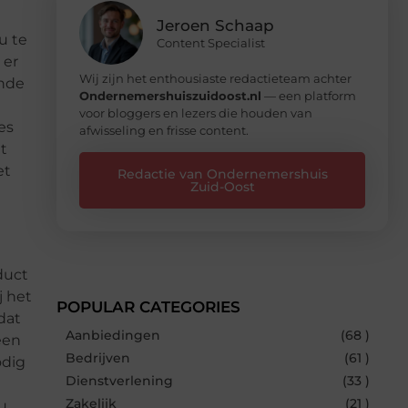
Jeroen Schaap
u te
Content Specialist
 er
Wij zijn het enthousiaste redactieteam achter
ende
Ondernemershuiszuidoost.nl
— een platform
voor bloggers en lezers die houden van
es
afwisseling en frisse content.
t
et
Redactie van Ondernemershuis
Zuid-Oost
duct
j het
POPULAR CATEGORIES
dat
Aanbiedingen
(68 )
een
Bedrijven
(61 )
odig
Dienstverlening
(33 )
Zakelijk
(21 )
u