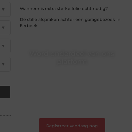
Wanneer is extra sterke folie echt nodig?
▼
De stille afspraken achter een garagebezoek in
Eerbeek
▼
▼
Word onderdeel van ons
platform
▼
Wil je schrijven, meedenken of gewoon
kennismaken? Sluit je aan bij onze
gemeenschap van lezers en schrijvers. Samen
geven we vorm aan een platform vol inspiratie,
kennis en verhalen.
❝
Laat van je horen — Deel jouw verhaal
❞
Registreer vandaag nog