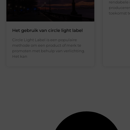
rendabele 
producere
toekomst 
Het gebruik van circle light label
Circle Light Label is een populaire
methode om een product of merk te
promoten met behulp van verlichting.
Het kan