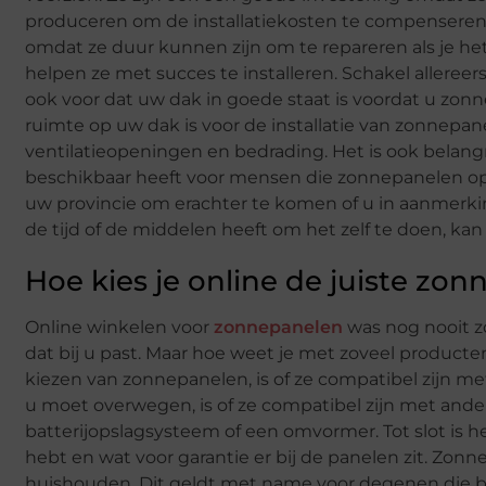
produceren om de installatiekosten te compenseren. 
omdat ze duur kunnen zijn om te repareren als je het 
helpen ze met succes te installeren. Schakel allereers
ook voor dat uw dak in goede staat is voordat u zon
ruimte op uw dak is voor de installatie van zonnepan
ventilatieopeningen en bedrading. Het is ook belangri
beschikbaar heeft voor mensen die zonnepanelen op
uw provincie om erachter te komen of u in aanmerki
de tijd of de middelen heeft om het zelf te doen, kan
Hoe kies je online de juiste zo
Online winkelen voor
zonnepanelen
was nog nooit z
dat bij u past. Maar hoe weet je met zoveel producten
kiezen van zonnepanelen, is of ze compatibel zijn me
u moet overwegen, is of ze compatibel zijn met ander
batterijopslagsysteem of een omvormer. Tot slot is 
hebt en wat voor garantie er bij de panelen zit. Zonn
huishouden. Dit geldt met name voor degenen die b