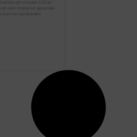
manier om minder CO2 te
n en een mooie en gezonde
te kunnen aanbieden