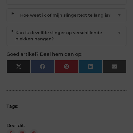
Hoe weet ik of mijn slingertext te lang is?
▼
Kan ik dezelfde slinger op verschillende
▼
plekken hangen?
Goed artikel? Deel hem dan op:
X
Facebook
Pinterest
LinkedIn
Email
(Twitter)
Tags:
Deel dit: