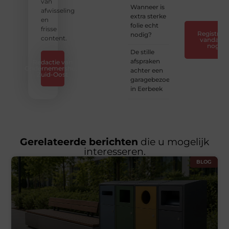
❞
van
Wanneer is
afwisseling
extra sterke
en
folie echt
frisse
Registreer
nodig?
content.
vandaag
nog
De stille
afspraken
Redactie van
Ondernemershuis
achter een
Zuid-Oost
garagebezoek
in Eerbeek
Gerelateerde berichten
die u mogelijk
interesseren.
BLOG