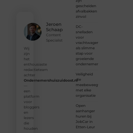
zijn
gemeenschap
gescheiden
van
afvalbakken
lezers
zinvol
en
Jeroen
DC-
schrijvers.
Schaap
snelladen
Samen
Content
voor
geven
Specialist
vrachtwagens
we
als slimme
vorm
Wij
stap voor
aan
zijn
groeiende
een
het
ondernemers
platform
enthousiaste
vol
redactieteam
Veiligheid
inspiratie,
achter
die
kennis
Ondernemershuiszuidoost.nl
meebeweegt
en
—
met elke
verhalen.
een
organisatie
platform
❝
Laat
voor
Open
van je
bloggers
aanhanger
horen
en
huren bij
— Deel
lezers
JobCar in
jouw
die
Etten-Leur
verhaal
houden