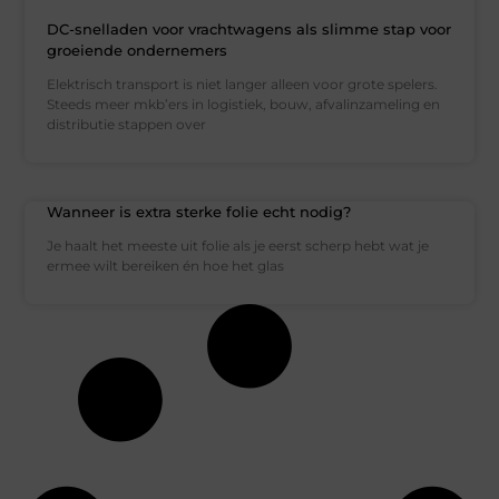
DC-snelladen voor vrachtwagens als slimme stap voor
groeiende ondernemers
Elektrisch transport is niet langer alleen voor grote spelers.
Steeds meer mkb’ers in logistiek, bouw, afvalinzameling en
distributie stappen over
Wanneer is extra sterke folie echt nodig?
Je haalt het meeste uit folie als je eerst scherp hebt wat je
ermee wilt bereiken én hoe het glas