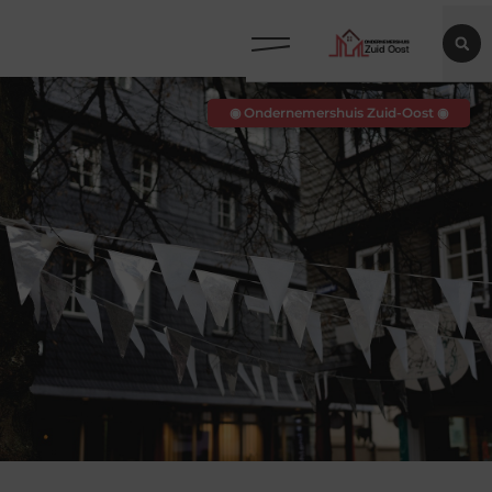
◉ Ondernemershuis Zuid-Oost ◉