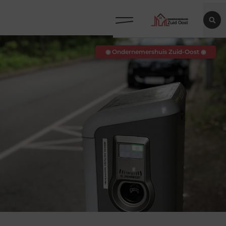
◉ Ondernemershuis Zuid-Oost ◉