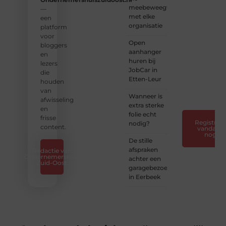
meebeweegt
en
—
met elke
verhalen.
een
organisatie
platform
❝
Laat
voor
Open
van je
bloggers
aanhanger
horen
en
huren bij
— Deel
lezers
JobCar in
jouw
die
Etten-Leur
verhaal
houden
❞
van
Wanneer is
afwisseling
extra sterke
en
folie echt
frisse
Registreer
nodig?
content.
vandaag
nog
De stille
afspraken
Redactie van
Ondernemershuis
achter een
Zuid-Oost
garagebezoek
in Eerbeek