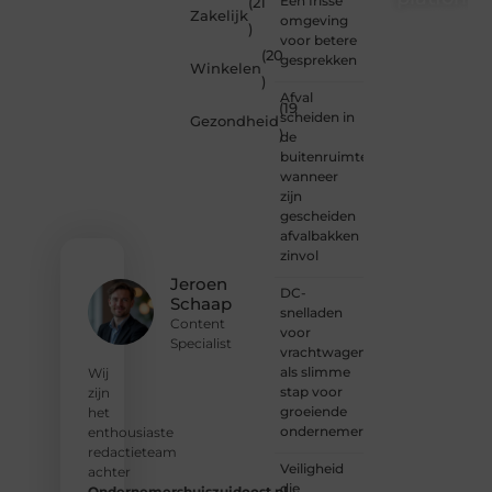
Een frisse
(21
Zakelijk
omgeving
)
Wil je
voor betere
(20
schrijven,
gesprekken
Winkelen
meedenken
)
of
Afval
(19
gewoon
scheiden in
Gezondheid
)
kennismaken?
de
Sluit je
buitenruimte:
aan bij
wanneer
onze
zijn
gemeenschap
gescheiden
van
afvalbakken
lezers
zinvol
en
Jeroen
DC-
schrijvers.
Schaap
snelladen
Samen
Content
voor
geven
Specialist
vrachtwagens
we
als slimme
vorm
Wij
stap voor
aan
zijn
groeiende
een
het
ondernemers
platform
enthousiaste
vol
redactieteam
Veiligheid
inspiratie,
achter
die
kennis
Ondernemershuiszuidoost.nl