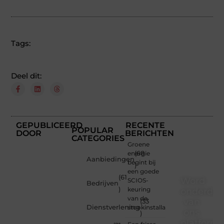
Tags:
Deel dit:
GEPUBLICEERD
RECENTE
POPULAR
DOOR
BERICHTEN
CATEGORIES
Groene
energie
(68
Aanbiedingen
begint bij
)
een goede
(61
Word
SCIOS-
Bedrijven
)
keuring
onderdee
van de
van
(33
Dienstverlening
stookinstallatie
ons
)
platform