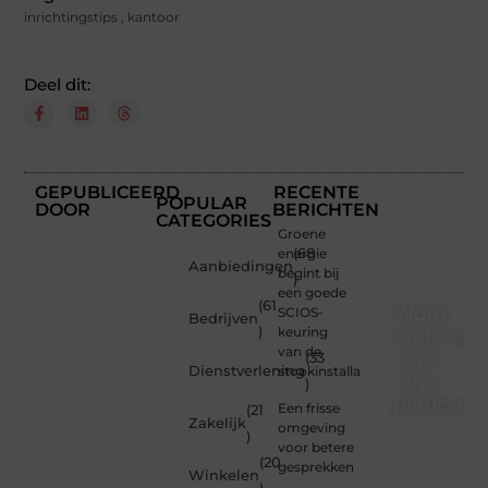
inrichtingstips
,
kantoor
Deel dit:
GEPUBLICEERD
RECENTE
POPULAR
DOOR
BERICHTEN
CATEGORIES
Groene
energie
(68
Aanbiedingen
begint bij
)
een goede
(61
Word
SCIOS-
Bedrijven
)
keuring
onderdee
van de
van
(33
Dienstverlening
stookinstallatie
ons
)
platform
Een frisse
(21
Zakelijk
omgeving
)
Wil je
voor betere
(20
schrijven,
gesprekken
Winkelen
meedenken