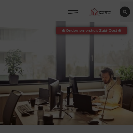
◉ Ondernemershuis Zuid-Oost ◉