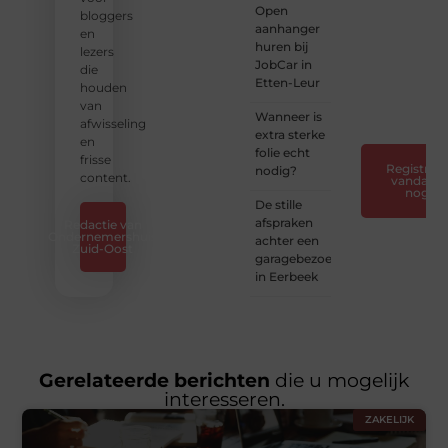
Open
van je
bloggers
aanhanger
horen
en
huren bij
— Deel
lezers
JobCar in
jouw
die
Etten-Leur
verhaal
houden
❞
van
Wanneer is
afwisseling
extra sterke
en
folie echt
frisse
Registreer
nodig?
content.
vandaag
nog
De stille
afspraken
Redactie van
Ondernemershuis
achter een
Zuid-Oost
garagebezoek
in Eerbeek
Gerelateerde berichten
die u mogelijk
interesseren.
ZAKELIJK