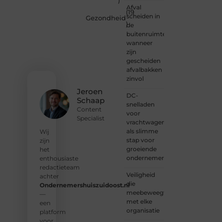
)
of
Afval
(19
gewoon
scheiden in
Gezondheid
)
kennismaken?
de
Sluit je
buitenruimte:
aan bij
wanneer
onze
zijn
gemeenschap
gescheiden
van
afvalbakken
lezers
zinvol
en
Jeroen
DC-
schrijvers.
Schaap
snelladen
Samen
Content
voor
geven
Specialist
vrachtwagens
we
als slimme
vorm
Wij
stap voor
aan
zijn
groeiende
een
het
ondernemers
platform
enthousiaste
vol
redactieteam
Veiligheid
inspiratie,
achter
die
kennis
Ondernemershuiszuidoost.nl
meebeweegt
en
—
met elke
verhalen.
een
organisatie
platform
❝
Laat
voor