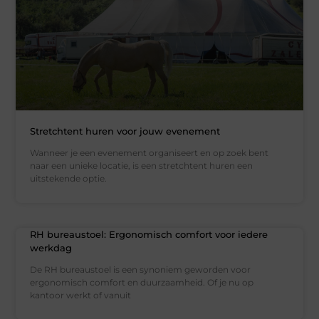
Stretchtent huren voor jouw evenement
Wanneer je een evenement organiseert en op zoek bent
naar een unieke locatie, is een stretchtent huren een
uitstekende optie.
RH bureaustoel: Ergonomisch comfort voor iedere
werkdag
De RH bureaustoel is een synoniem geworden voor
ergonomisch comfort en duurzaamheid. Of je nu op
kantoor werkt of vanuit