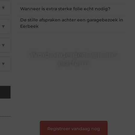
▼
Wanneer is extra sterke folie echt nodig?
De stille afspraken achter een garagebezoek in
▼
Eerbeek
▼
Word onderdeel van ons
platform
▼
Wil je schrijven, meedenken of gewoon
kennismaken? Sluit je aan bij onze
gemeenschap van lezers en schrijvers. Samen
geven we vorm aan een platform vol inspiratie,
kennis en verhalen.
❝
Laat van je horen — Deel jouw verhaal
❞
Registreer vandaag nog