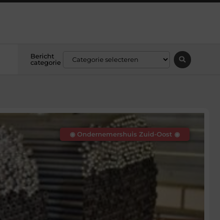
Bericht
categorie
◉ Ondernemershuis Zuid-Oost ◉