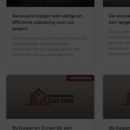
Renovatie steiger: een veilige en
De voord
efficiënte oplossing voor uw
een lang
project
Bij het uit
metaalbewe
Bij renovatieprojecten is een stevige en
gebruik va
veilige steiger onmisbaar. Een
essentieel 
renovatie met een steiger biedt niet
nauwkeuri
alleen de nodige ondersteuning
VERBOUWEN
Bij Kuiper en Zonen BV een
Bij Kuipe