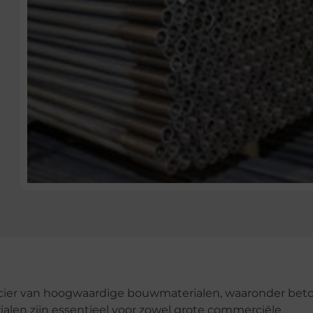
ncier van hoogwaardige bouwmaterialen, waaronder bet
ialen zijn essentieel voor zowel grote commerciële