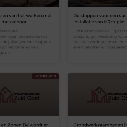
elen van het werken met
De stappen voor een suc
e metaalboor
installatie van HR++ glas
voeren van
Het kiezen voor HR++ glas is
rkingen projecten is het
verstandige investering wann
n de juiste gereedschappen
huis wilt verduurzamen en
voor het behalen van
energiekosten wilt besparen.
ge en
VERBOUWEN
r en Zonen BV wordt er
Grondwerkzaamheden i