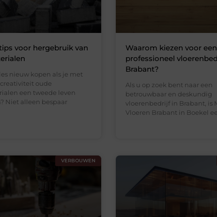
tips voor hergebruik van
Waarom kiezen voor een
rialen
professioneel vloerenbedr
Brabant?
es nieuw kopen als je met
creativiteit oude
Als u op zoek bent naar een
ialen een tweede leven
betrouwbaar en deskundig
? Niet alleen bespaar
vloerenbedrijf in Brabant, is 
Vloeren Brabant in Boekel e
VERBOUWEN