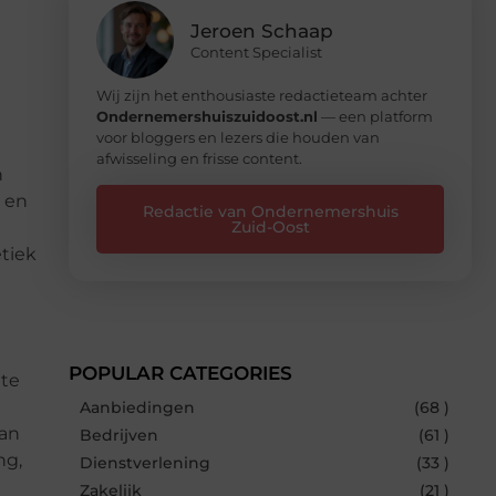
Jeroen Schaap
Content Specialist
Wij zijn het enthousiaste redactieteam achter
Ondernemershuiszuidoost.nl
— een platform
voor bloggers en lezers die houden van
t
afwisseling en frisse content.
n
n en
Redactie van Ondernemershuis
Zuid-Oost
etiek
POPULAR CATEGORIES
 te
Aanbiedingen
(68 )
van
Bedrijven
(61 )
ng,
Dienstverlening
(33 )
Zakelijk
(21 )