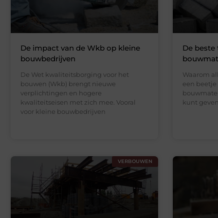
De impact van de Wkb op kleine
De beste 
bouwbedrijven
bouwmate
De Wet kwaliteitsborging voor het
Waarom all
bouwen (Wkb) brengt nieuwe
een beetje 
verplichtingen en hogere
bouwmater
kwaliteitseisen met zich mee. Vooral
kunt geven
voor kleine bouwbedrijven
VERBOUWEN