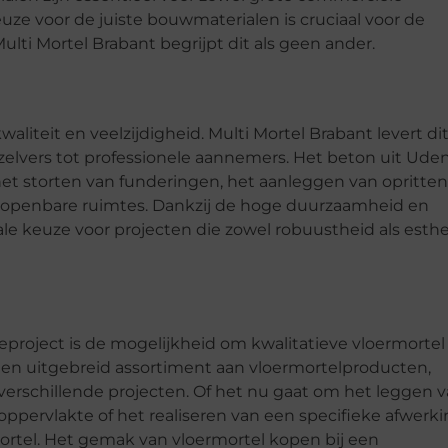
keuze voor de juiste bouwmaterialen is cruciaal voor de
lti Mortel Brabant begrijpt dit als geen ander.
iteit en veelzijdigheid. Multi Mortel Brabant levert di
zelvers tot professionele aannemers. Het beton uit Ude
het storten van funderingen, het aanleggen van opritte
n openbare ruimtes. Dankzij de hoge duurzaamheid en
le keuze voor projecten die zowel robuustheid als esth
eproject is de mogelijkheid om kwalitatieve vloermortel
een uitgebreid assortiment aan vloermortelproducten,
verschillende projecten. Of het nu gaat om het leggen 
ppervlakte of het realiseren van een specifieke afwerki
ermortel. Het gemak van vloermortel kopen bij een