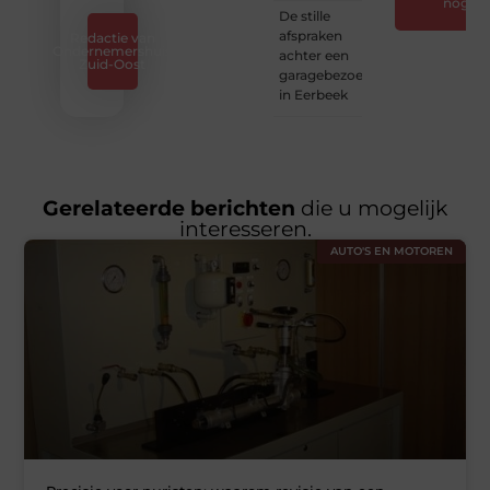
nog
De stille
afspraken
Redactie van
Ondernemershuis
achter een
Zuid-Oost
garagebezoek
in Eerbeek
Gerelateerde berichten
die u mogelijk
interesseren.
AUTO'S EN MOTOREN