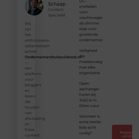
DC-
schrijvers.
Schaap
snelladen
Samen
Content
voor
geven
Specialist
vrachtwagens
we
als slimme
vorm
Wij
stap voor
aan
zijn
groeiende
een
het
ondernemers
platform
enthousiaste
vol
redactieteam
Veiligheid
inspiratie,
achter
die
kennis
Ondernemershuiszuidoost.nl
meebeweegt
en
—
met elke
verhalen.
een
organisatie
platform
❝
Laat
voor
Open
van je
bloggers
aanhanger
horen
en
huren bij
— Deel
lezers
JobCar in
jouw
die
Etten-Leur
verhaal
houden
❞
van
Wanneer is
afwisseling
extra sterke
en
folie echt
frisse
Registreer
nodig?
content.
vandaag