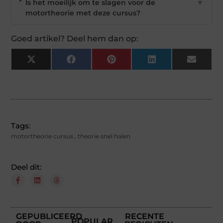
Is het moeilijk om te slagen voor de
▼
motortheorie met deze cursus?
Goed artikel? Deel hem dan op:
X
Facebook
Pinterest
LinkedIn
Email
(Twitter)
Tags:
motortheorie cursus
,
theorie snel halen
Deel dit:
GEPUBLICEERD
RECENTE
POPULAR