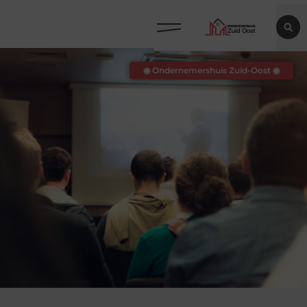
◉ Ondernemershuis Zuid-Oost ◉