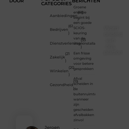
DOOR
BERICHTEN
CATEGORIES
Groene
energie
(68
Aanbiedingen
begint bij
)
een goede
(61
Word
SCIOS-
Bedrijven
)
keuring
onderdee
van de
van
(33
Dienstverlening
stookinstallatie
ons
)
platform
Een frisse
(21
Zakelijk
omgeving
)
Wil je
voor betere
(20
schrijven,
gesprekken
Winkelen
meedenken
)
of
Afval
(19
gewoon
scheiden in
Gezondheid
)
kennismaken?
de
Sluit je
buitenruimte:
aan bij
wanneer
onze
zijn
gemeenschap
gescheiden
van
afvalbakken
lezers
zinvol
en
Jeroen