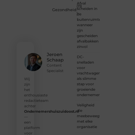
of
Afval
(19
gewoon
scheiden in
Gezondheid
)
kennismaken?
de
Sluit je
buitenruimte:
aan bij
wanneer
onze
zijn
gemeenschap
gescheiden
van
afvalbakken
lezers
zinvol
en
Jeroen
DC-
schrijvers.
Schaap
snelladen
Samen
Content
voor
geven
Specialist
vrachtwagens
we
als slimme
vorm
Wij
stap voor
aan
zijn
groeiende
een
het
ondernemers
platform
enthousiaste
vol
redactieteam
Veiligheid
inspiratie,
achter
die
kennis
Ondernemershuiszuidoost.nl
meebeweegt
en
—
met elke
verhalen.
een
organisatie
platform
❝
Laat
voor