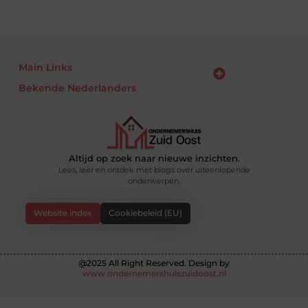
Main Links
Bekende Nederlanders
Backlinks kopen: kansen, risico’s en slimme aanpak voor jouw website
Linkbuilding geld verdienen: zo maak je van links jouw business
Altijd op zoek naar nieuwe inzichten.
Lees, leer en ontdek met blogs over uiteenlopende
onderwerpen.
Website index
Cookiebeleid (EU)
@2025 All Right Reserved. Design by
www.ondernemershuiszuidoost.nl