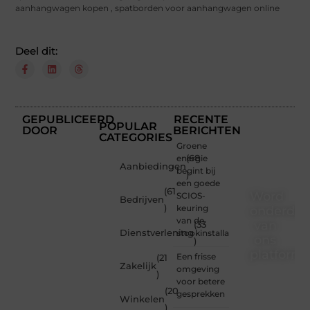
aanhangwagen kopen
,
spatborden voor aanhangwagen online
Deel dit:
GEPUBLICEERD
RECENTE
POPULAR
DOOR
BERICHTEN
CATEGORIES
Groene
energie
(68
Aanbiedingen
begint bij
)
een goede
(61
Word
SCIOS-
Bedrijven
)
keuring
onderdee
van de
van
(33
Dienstverlening
stookinstallatie
ons
)
platform
Een frisse
(21
Zakelijk
omgeving
)
Wil je
voor betere
(20
schrijven,
gesprekken
Winkelen
meedenken
)