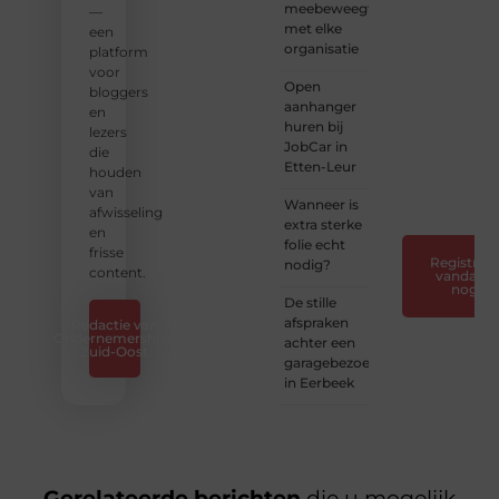
meebeweegt
en
—
met elke
verhalen.
een
organisatie
platform
❝
Laat
voor
Open
van je
bloggers
aanhanger
horen
en
huren bij
— Deel
lezers
JobCar in
jouw
die
Etten-Leur
verhaal
houden
❞
van
Wanneer is
afwisseling
extra sterke
en
folie echt
frisse
Registreer
nodig?
content.
vandaag
nog
De stille
afspraken
Redactie van
Ondernemershuis
achter een
Zuid-Oost
garagebezoek
in Eerbeek
Gerelateerde berichten
die u mogelijk