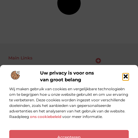
Main Links
Bekende Nederlanders
Backlinks kopen: kansen, risico’s en slimme aanpak voor jouw website
Linkbuilding geld verdienen: zo maak je van links jouw business
Uw privacy is voor ons
van groot belang
Wij maken gebruik van cookies en vergelijkbare technologieën
om te begrijpen hoe u onze website gebruikt en om uw ervaring
Altijd op zoek naar nieuwe inzichten.
te verbeteren. Deze cookies worden ingezet voor verschillende
Lees, leer en ontdek met blogs over uiteenlopende
doeleinden, zoals het aanbieden van gepersonaliseerde
onderwerpen.
advertenties en het analyseren van het gebruik van de website.
Raadpleeg
ons cookiebeleid
voor meer informatie.
Website index
Cookiebeleid (EU)
Accepteren