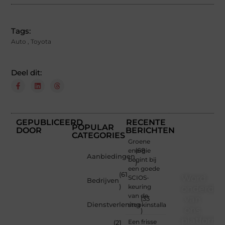
Tags:
Auto
,
Toyota
Deel dit:
GEPUBLICEERD
RECENTE
POPULAR
DOOR
BERICHTEN
CATEGORIES
Groene
energie
(68
Aanbiedingen
begint bij
)
een goede
(61
Word
SCIOS-
Bedrijven
)
keuring
onderdee
van de
van
(33
Dienstverlening
stookinstallatie
ons
)
platform
Een frisse
(21