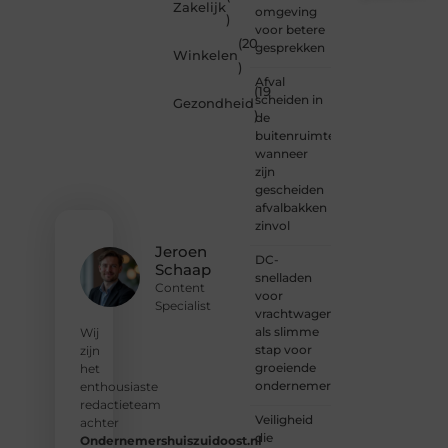
Zakelijk
omgeving
)
Wil je
voor betere
(20
schrijven,
gesprekken
Winkelen
meedenken
)
of
Afval
(19
gewoon
scheiden in
Gezondheid
)
kennismaken?
de
Sluit je
buitenruimte:
aan bij
wanneer
onze
zijn
gemeenschap
gescheiden
van
afvalbakken
lezers
zinvol
en
Jeroen
DC-
schrijvers.
Schaap
snelladen
Samen
Content
voor
geven
Specialist
vrachtwagens
we
als slimme
vorm
Wij
stap voor
aan
zijn
groeiende
een
het
ondernemers
platform
enthousiaste
vol
redactieteam
Veiligheid
inspiratie,
achter
die
kennis
Ondernemershuiszuidoost.nl