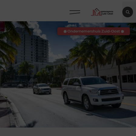
◉ Ondernemershuis Zuid-Oost ◉