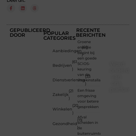
Deel dit:
GEPUBLICEERD
RECENTE
POPULAR
DOOR
BERICHTEN
CATEGORIES
Groene
energie
(68
Aanbiedingen
begint bij
)
een goede
(61
Word
SCIOS-
Bedrijven
)
keuring
onderdee
van de
van
(33
Dienstverlening
stookinstallatie
ons
)
platform
Een frisse
(21
Zakelijk
omgeving
)
Wil je
voor betere
(20
schrijven,
gesprekken
Winkelen
meedenken
)
of
Afval
(19
gewoon
scheiden in
Gezondheid
)
kennismaken?
de
Sluit je
buitenruimte: