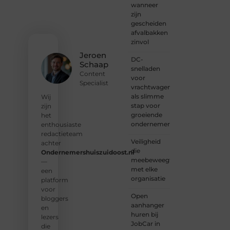
aan bij
wanneer
onze
zijn
gemeenschap
gescheiden
van
afvalbakken
lezers
zinvol
en
Jeroen
DC-
schrijvers.
Schaap
snelladen
Samen
Content
voor
geven
Specialist
vrachtwagens
we
als slimme
vorm
Wij
stap voor
aan
zijn
groeiende
een
het
ondernemers
platform
enthousiaste
vol
redactieteam
Veiligheid
inspiratie,
achter
die
kennis
Ondernemershuiszuidoost.nl
meebeweegt
en
—
met elke
verhalen.
een
organisatie
platform
❝
Laat
voor
Open
van je
bloggers
aanhanger
horen
en
huren bij
— Deel
lezers
JobCar in
jouw
die