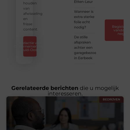
Etten-Leur
verhaal
houden
❞
van
Wanneer is
afwisseling
extra sterke
en
folie echt
frisse
Registreer
nodig?
content.
vandaag
nog
De stille
afspraken
Redactie van
Ondernemershuis
achter een
Zuid-Oost
garagebezoek
in Eerbeek
Gerelateerde berichten
die u mogelijk
interesseren.
BEDRIJVEN