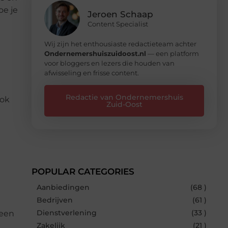
oe je
Jeroen Schaap
Content Specialist
Wij zijn het enthousiaste redactieteam achter
Ondernemershuiszuidoost.nl
— een platform
voor bloggers en lezers die houden van
afwisseling en frisse content.
Redactie van Ondernemershuis
ook
Zuid-Oost
POPULAR CATEGORIES
Aanbiedingen
(68 )
Bedrijven
(61 )
Dienstverlening
(33 )
geen
Zakelijk
(21 )