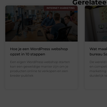
Gerelatee
INTERNET MARKETING
Hoe je een WordPress webshop
Wat maak
opzet in 10 stappen
bureau Sa
Een eigen WordPress webshop starten
De wereld 
kan een geweldige manier zijn om je
en competi
producten online te verkopen en een
marketing 
breder publiek
duidelijk t