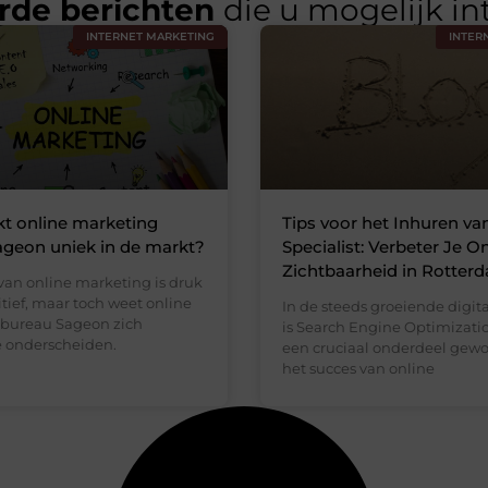
rde berichten
die u mogelijk in
INTERNET MARKETING
INTER
t online marketing
Tips voor het Inhuren v
geon uniek in de markt?
Specialist: Verbeter Je O
Zichtbaarheid in Rotter
van online marketing is druk
tief, maar toch weet online
In de steeds groeiende digit
bureau Sageon zich
is Search Engine Optimizati
e onderscheiden.
een cruciaal onderdeel gew
het succes van online