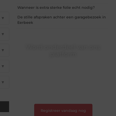
Wanneer is extra sterke folie echt nodig?
De stille afspraken achter een garagebezoek in
▼
Eerbeek
▼
Word onderdeel van ons
▼
platform
Wil je schrijven, meedenken of gewoon
▼
kennismaken? Sluit je aan bij onze
gemeenschap van lezers en schrijvers. Samen
geven we vorm aan een platform vol inspiratie,
▼
kennis en verhalen.
❝
Laat van je horen — Deel jouw verhaal
❞
Registreer vandaag nog