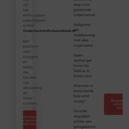
stap voor
aan
zijn
groeiende
een
het
ondernemers
platform
enthousiaste
vol
redactieteam
Veiligheid
inspiratie,
achter
die
kennis
Ondernemershuiszuidoost.nl
meebeweegt
en
—
met elke
verhalen.
een
organisatie
platform
❝
Laat
voor
Open
van je
bloggers
aanhanger
horen
en
huren bij
— Deel
lezers
JobCar in
jouw
die
Etten-Leur
verhaal
houden
❞
van
Wanneer is
afwisseling
extra sterke
en
folie echt
frisse
Registreer
nodig?
content.
vandaag
nog
De stille
afspraken
Redactie van
Ondernemershuis
achter een
Zuid-Oost
garagebezoek