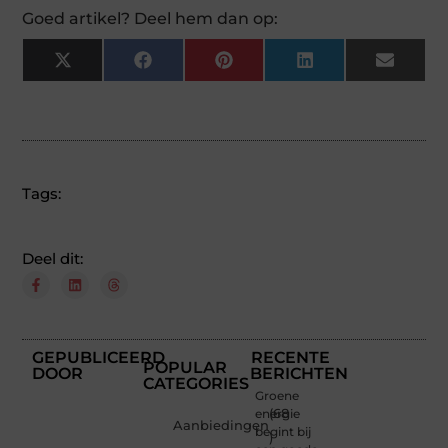
Goed artikel? Deel hem dan op:
X
Facebook
Pinterest
LinkedIn
Email
(Twitter)
Tags:
Deel dit:
GEPUBLICEERD
RECENTE
POPULAR
DOOR
BERICHTEN
CATEGORIES
Groene
energie
(68
Aanbiedingen
begint bij
)