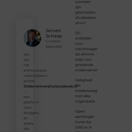
aan bij
wanneer
onze
zijn
gemeenschap
gescheiden
van
afvalbakken
lezers
zinvol
en
Jeroen
DC-
schrijvers.
Schaap
snelladen
Samen
Content
voor
geven
Specialist
vrachtwagens
we
als slimme
vorm
Wij
stap voor
aan
zijn
groeiende
een
het
ondernemers
platform
enthousiaste
vol
redactieteam
Veiligheid
inspiratie,
achter
die
kennis
Ondernemershuiszuidoost.nl
meebeweegt
en
—
met elke
verhalen.
een
organisatie
platform
❝
Laat
voor
Open
van je
bloggers
aanhanger
horen
en
huren bij
— Deel
lezers
JobCar in
jouw
die