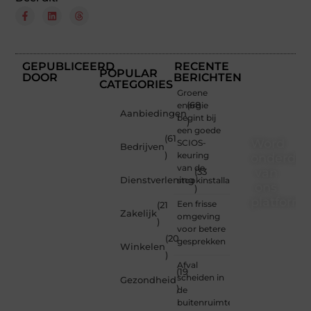
GEPUBLICEERD
RECENTE
POPULAR
DOOR
BERICHTEN
CATEGORIES
Groene
energie
(68
Aanbiedingen
begint bij
)
een goede
(61
Word
SCIOS-
Bedrijven
)
keuring
onderdee
van de
van
(33
Dienstverlening
stookinstallatie
ons
)
platform
Een frisse
(21
Zakelijk
omgeving
)
Wil je
voor betere
(20
schrijven,
gesprekken
Winkelen
meedenken
)
of
Afval
(19
gewoon
scheiden in
Gezondheid
)
kennismaken?
de
Sluit je
buitenruimte: