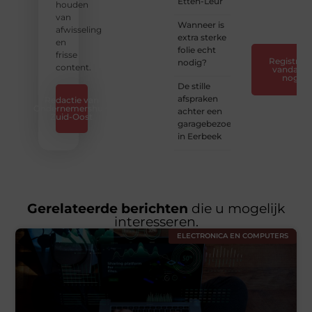
Etten-Leur
verhaal
houden
❞
van
Wanneer is
afwisseling
extra sterke
en
folie echt
frisse
Registreer
nodig?
content.
vandaag
nog
De stille
afspraken
Redactie van
Ondernemershuis
achter een
Zuid-Oost
garagebezoek
in Eerbeek
Gerelateerde berichten
die u mogelijk
interesseren.
ELECTRONICA EN COMPUTERS