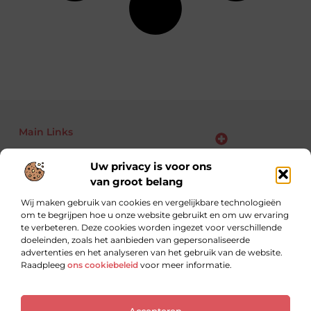
Main Links
Bekende Nederlanders
Backlinks kopen: kansen, risico’s en slimme aanpak voor jouw website
Linkbuilding geld verdienen: zo maak je van links jouw business
Uw privacy is voor ons
van groot belang
Wij maken gebruik van cookies en vergelijkbare technologieën
om te begrijpen hoe u onze website gebruikt en om uw ervaring
Altijd op zoek naar nieuwe inzichten.
te verbeteren. Deze cookies worden ingezet voor verschillende
Lees, leer en ontdek met blogs over uiteenlopende
doeleinden, zoals het aanbieden van gepersonaliseerde
onderwerpen.
advertenties en het analyseren van het gebruik van de website.
Raadpleeg
ons cookiebeleid
voor meer informatie.
Website index
Cookiebeleid (EU)
Accepteren