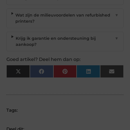
Wat zijn de milieuvoordelen van refurbished
▼
printers?
Krijg ik garantie en ondersteuning bij
▼
aankoop?
Goed artikel? Deel hem dan op:
X
Facebook
Pinterest
LinkedIn
Email
(Twitter)
Tags:
Deel dit: