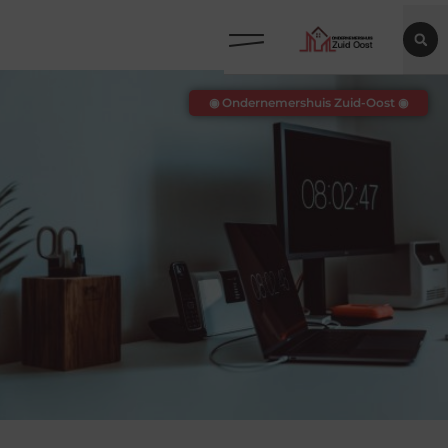
◉ Ondernemershuis Zuid-Oost ◉