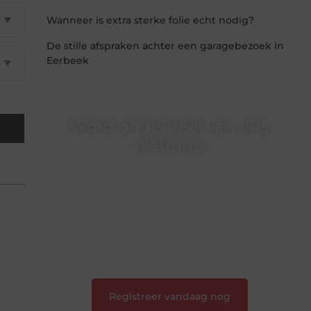
▼
Wanneer is extra sterke folie echt nodig?
De stille afspraken achter een garagebezoek in
Eerbeek
▼
Word onderdeel van ons
platform
Wil je schrijven, meedenken of gewoon
kennismaken? Sluit je aan bij onze
gemeenschap van lezers en schrijvers. Samen
geven we vorm aan een platform vol inspiratie,
kennis en verhalen.
❝
Laat van je horen — Deel jouw verhaal
❞
Registreer vandaag nog