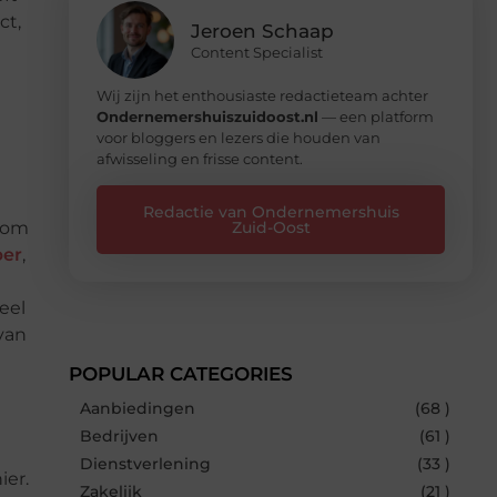
ct,
Jeroen Schaap
Content Specialist
Wij zijn het enthousiaste redactieteam achter
Ondernemershuiszuidoost.nl
— een platform
voor bloggers en lezers die houden van
afwisseling en frisse content.
Redactie van Ondernemershuis
a om
Zuid-Oost
per
,
eel
 van
POPULAR CATEGORIES
Aanbiedingen
(68 )
Bedrijven
(61 )
Dienstverlening
(33 )
ier.
Zakelijk
(21 )