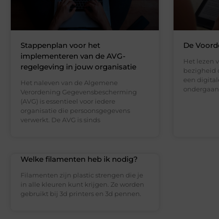
Stappenplan voor het
De Voorde
implementeren van de AVG-
Het lezen v
regelgeving in jouw organisatie
bezigheid 
een digital
Het naleven van de Algemene
ondergaan
Verordening Gegevensbescherming
(AVG) is essentieel voor iedere
organisatie die persoonsgegevens
verwerkt. De AVG is sinds
Welke filamenten heb ik nodig?
Filamenten zijn plastic strengen die je
in alle kleuren kunt krijgen. Ze worden
gebruikt bij 3d printers en 3d pennen.