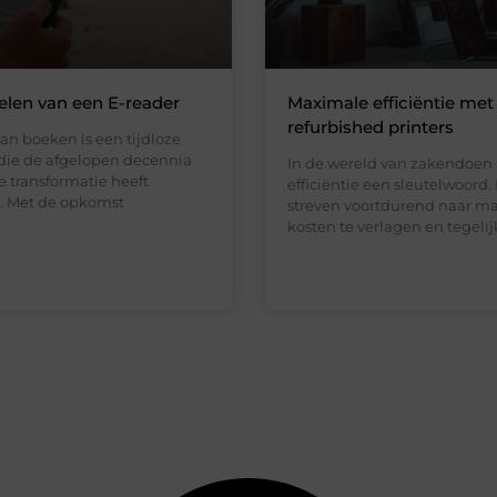
len van een E-reader
Maximale efficiëntie met
refurbished printers
an boeken is een tijdloze
die de afgelopen decennia
In de wereld van zakendoen 
e transformatie heeft
efficiëntie een sleutelwoord.
. Met de opkomst
streven voortdurend naar m
kosten te verlagen en tegelij