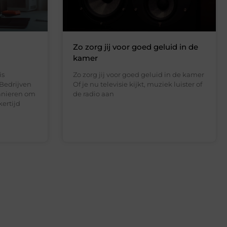
Zo zorg jij voor goed geluid in de
kamer
is
Zo zorg jij voor goed geluid in de kamer
 Bedrijven
Of je nu televisie kijkt, muziek luister of
anieren om
de radio aan
kertijd