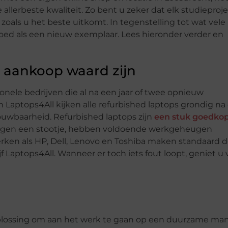
llerbeste kwaliteit. Zo bent u zeker dat elk studieproje
 zoals u het beste uitkomt. In tegenstelling tot wat vele
ed als een nieuw exemplaar. Lees hieronder verder en
 aankoop waard zijn
onele bedrijven die al na een jaar of twee opnieuw
n Laptops4All kijken alle refurbished laptops grondig n
rouwbaarheid. Refurbished laptops zijn
een stuk goedko
 tegen een stootje, hebben voldoende werkgeheugen
ken als HP, Dell, Lenovo en Toshiba maken standaard d
jf Laptops4All. Wanneer er toch iets fout loopt, geniet u
plossing om aan het werk te gaan op een duurzame man