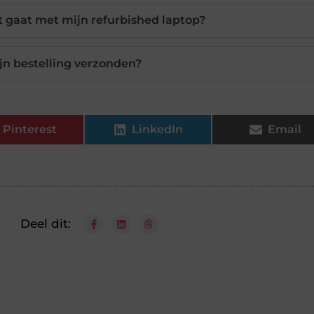
ut gaat met mijn refurbished laptop?
jn bestelling verzonden?
Pinterest
LinkedIn
Email
Deel dit: