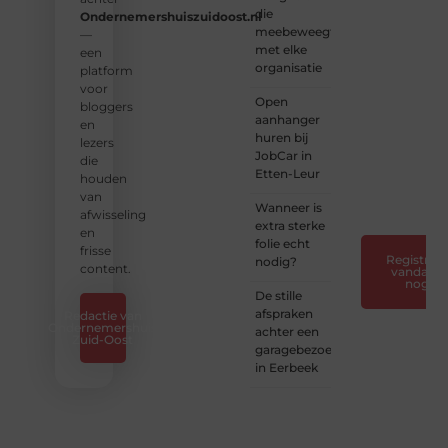
die
kennis
Ondernemershuiszuidoost.nl
meebeweegt
en
—
met elke
verhalen.
een
organisatie
platform
❝
Laat
voor
Open
van je
bloggers
aanhanger
horen
en
huren bij
— Deel
lezers
JobCar in
jouw
die
Etten-Leur
verhaal
houden
❞
van
Wanneer is
afwisseling
extra sterke
en
folie echt
frisse
Registreer
nodig?
content.
vandaag
nog
De stille
afspraken
Redactie van
Ondernemershuis
achter een
Zuid-Oost
garagebezoek
in Eerbeek