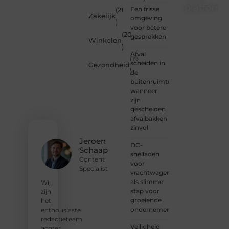
platform
Een frisse
(21
Zakelijk
omgeving
)
Wil je
voor betere
(20
schrijven,
gesprekken
Winkelen
meedenken
)
of
Afval
(19
gewoon
scheiden in
Gezondheid
)
kennismaken?
de
Sluit je
buitenruimte:
aan bij
wanneer
onze
zijn
gemeenschap
gescheiden
van
afvalbakken
lezers
zinvol
en
Jeroen
DC-
schrijvers.
Schaap
snelladen
Samen
Content
voor
geven
Specialist
vrachtwagens
we
als slimme
vorm
Wij
stap voor
aan
zijn
groeiende
een
het
ondernemers
platform
enthousiaste
vol
redactieteam
Veiligheid
inspiratie,
achter