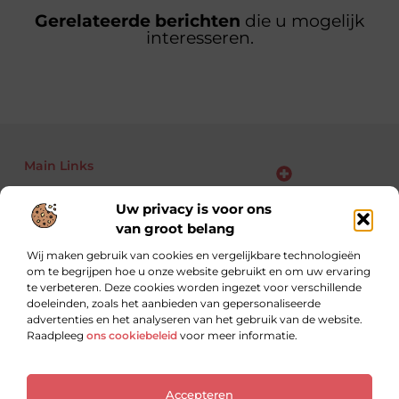
Gerelateerde berichten
die u mogelijk
interesseren.
Main Links
Bekende Nederlanders
Backlinks kopen: kansen, risico’s en slimme aanpak voor jouw website
Linkbuilding geld verdienen: zo maak je van links jouw business
Uw privacy is voor ons
van groot belang
Wij maken gebruik van cookies en vergelijkbare technologieën
om te begrijpen hoe u onze website gebruikt en om uw ervaring
Altijd op zoek naar nieuwe inzichten.
te verbeteren. Deze cookies worden ingezet voor verschillende
Lees, leer en ontdek met blogs over uiteenlopende
doeleinden, zoals het aanbieden van gepersonaliseerde
onderwerpen.
advertenties en het analyseren van het gebruik van de website.
Raadpleeg
ons cookiebeleid
voor meer informatie.
Website index
Cookiebeleid (EU)
Accepteren