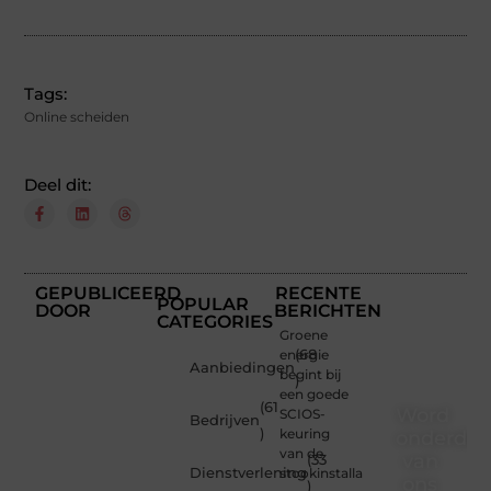
Tags:
Online scheiden
Deel dit:
GEPUBLICEERD
RECENTE
POPULAR
DOOR
BERICHTEN
CATEGORIES
Groene
energie
(68
Aanbiedingen
begint bij
)
een goede
(61
Word
SCIOS-
Bedrijven
)
keuring
onderdee
van de
van
(33
Dienstverlening
stookinstallatie
ons
)