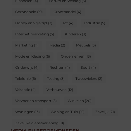
Financien
(4)
Forum en Weblog
(5)
Gezondheid
(19)
Groothandel
(4)
Hobby en vrije tijd
(3)
Ict
(4)
Industrie
(5)
Internet marketing
(5)
Kinderen
(3)
Marketing
(11)
Media
(2)
Meubels
(3)
Mode en Kleding
(6)
Ondernemen
(13)
Onderwijs
(4)
Rechten
(4)
Sport
(4)
Telefonie
(6)
Testing
(3)
Tweewielers
(2)
Vakantie
(4)
Verbouwen
(12)
Vervoer en transport
(5)
Winkelen
(20)
Woningen
(13)
Woning en Tuin
(15)
Zakelijk
(21)
Zakelijke dienstverlening
(11)
MEDIA EN BEROEMDHEDEN