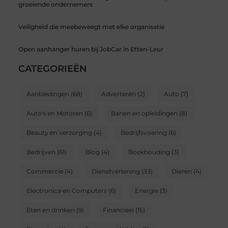
groeiende ondernemers
Veiligheid die meebeweegt met elke organisatie
Open aanhanger huren bij JobCar in Etten-Leur
CATEGORIEËN
Aanbiedingen
(68)
Adverteren
(2)
Auto
(7)
Auto's en Motoren
(6)
Banen en opleidingen
(8)
Beauty en verzorging
(4)
Bedrijfsvoering
(6)
Bedrijven
(61)
Blog
(4)
Boekhouding
(3)
Commercie
(4)
Dienstverlening
(33)
Dieren
(4)
Electronica en Computers
(6)
Energie
(3)
Eten en drinken
(9)
Financieel
(15)