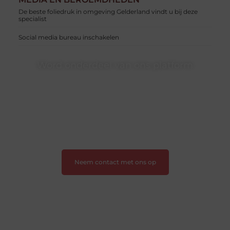
De beste foliedruk in omgeving Gelderland vindt u bij deze
specialist
Social media bureau inschakelen
Word onderdeel van ons platform
Wil je schrijven, meedenken of gewoon kennismaken?
Sluit je aan bij onze gemeenschap van lezers en
schrijvers. Samen geven we vorm aan een platform
vol inspiratie, kennis en verhalen.
❝
Laat van je horen — Deel jouw verhaal
❞
Neem contact met ons op