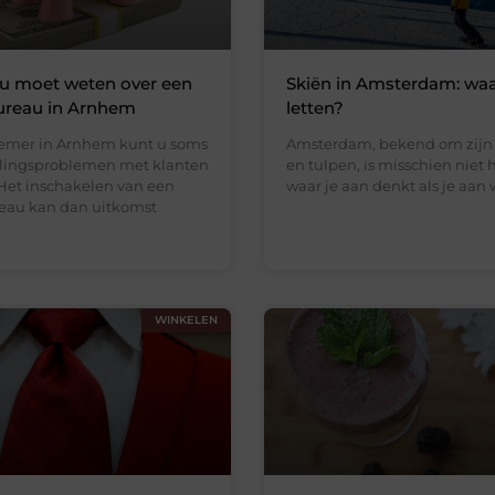
 u moet weten over een
Skiën in Amsterdam: waa
ureau in Arnhem
letten?
emer in Arnhem kunt u soms
Amsterdam, bekend om zijn
lingsproblemen met klanten
en tulpen, is misschien niet 
Het inschakelen van een
waar je aan denkt als je aan 
eau kan dan uitkomst
WINKELEN