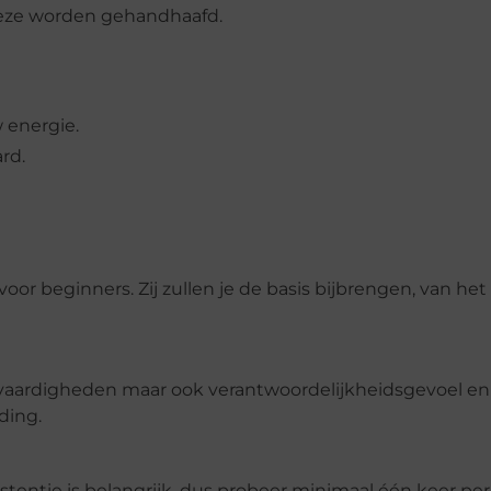
 deze worden gehandhaafd.
w energie.
rd.
 beginners. Zij zullen je de basis bijbrengen, van het
ke vaardigheden maar ook verantwoordelijkheidsgevoel en
ding.
stentie is belangrijk, dus probeer minimaal één keer per