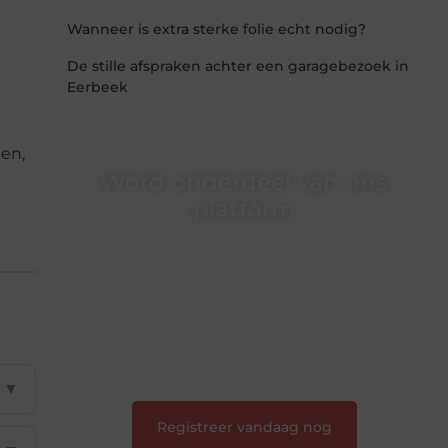
Wanneer is extra sterke folie echt nodig?
De stille afspraken achter een garagebezoek in
Eerbeek
nen,
Word onderdeel van ons
platform
Wil je schrijven, meedenken of gewoon
kennismaken? Sluit je aan bij onze
gemeenschap van lezers en schrijvers. Samen
geven we vorm aan een platform vol inspiratie,
kennis en verhalen.
❝
Laat van je horen — Deel jouw verhaal
❞
▼
Registreer vandaag nog