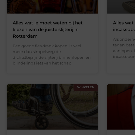
Alles wat je moet weten bij het
Alles wat
kiezen van de juiste slijterij in
incassob
Rotterdam
Als ondern
tegen beta
Een goede fles drank kopen, is veel
aanlopen. 
meer dan simpelweg de
incassobur
dichtstbijzijnde slijterij binnenlopen en
blindelings iets van het schap
WINKELEN