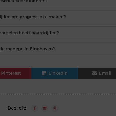
geschikt voor kinderen?
ijden om progressie te maken?
ordelen heeft paardrijden?
ede manege in Eindhoven?
Pinterest
LinkedIn
Email
Deel dit: