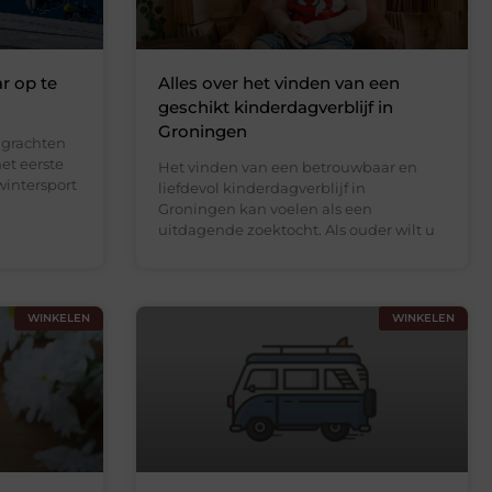
r op te
Alles over het vinden van een
geschikt kinderdagverblijf in
Groningen
 grachten
het eerste
Het vinden van een betrouwbaar en
wintersport
liefdevol kinderdagverblijf in
Groningen kan voelen als een
uitdagende zoektocht. Als ouder wilt u
WINKELEN
WINKELEN