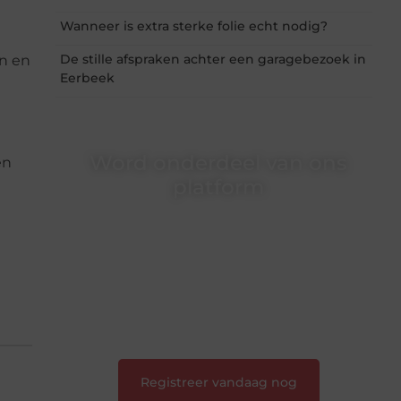
Wanneer is extra sterke folie echt nodig?
De stille afspraken achter een garagebezoek in
jn en
Eerbeek
Word onderdeel van ons
en
platform
Wil je schrijven, meedenken of gewoon
kennismaken? Sluit je aan bij onze
gemeenschap van lezers en schrijvers. Samen
geven we vorm aan een platform vol inspiratie,
kennis en verhalen.
❝
Laat van je horen — Deel jouw verhaal
❞
Registreer vandaag nog