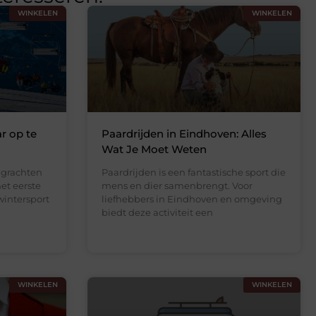
WINKELEN
WINKELEN
r op te
Paardrijden in Eindhoven: Alles
Wat Je Moet Weten
 grachten
Paardrijden is een fantastische sport die
het eerste
mens en dier samenbrengt. Voor
wintersport
liefhebbers in Eindhoven en omgeving
biedt deze activiteit een
WINKELEN
WINKELEN