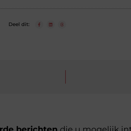
Deel dit:
rde berichten
die u mogelijk in