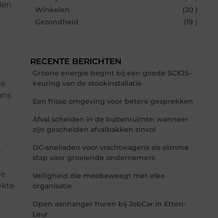
alen
Winkelen
(20 )
Gezondheid
(19 )
RECENTE BERICHTEN
Groene energie begint bij een goede SCIOS-
de
keuring van de stookinstallatie
ans
Een frisse omgeving voor betere gesprekken
Afval scheiden in de buitenruimte: wanneer
zijn gescheiden afvalbakken zinvol
DC-snelladen voor vrachtwagens als slimme
e
stap voor groeiende ondernemers
je
Veiligheid die meebeweegt met elke
ekte
organisatie
Open aanhanger huren bij JobCar in Etten-
Leur