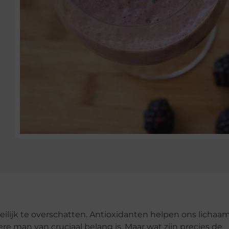
lijk te overschatten. Antioxidanten helpen ons lichaam
re man van cruciaal belang is. Maar wat zijn precies de