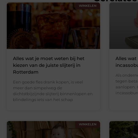
WINKELEN
Alles wat je moet weten bij het
Alles wat
kiezen van de juiste slijterij in
incassob
Rotterdam
Als ondern
tegen beta
Een goede fles drank kopen, is veel
aanlopen. 
meer dan simpelweg de
incassobur
dichtstbijzijnde slijterij binnenlopen en
blindelings iets van het schap
WINKELEN