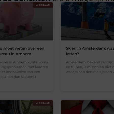
WINKELEN
 u moet weten over een
Skiën in Amsterdam: waa
ureau in Arnhem
letten?
emer in Arnhem kunt u soms
Amsterdam, bekend om zijn
lingsproblemen met klanten
en tulpen, is misschien niet 
Het inschakelen van een
waar je aan denkt als je aan 
eau kan dan uitkomst
WINKELEN