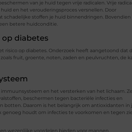
eschermen van je huid tegen vrije radicalen. Vrije radic
e huid en het verouderingsproces versnellen. Door
at schadelijke stoffen je huid binnendringen. Bovendien
een betere huidconditie.
 op diabetes
et risico op diabetes. Onderzoek heeft aangetoond dat 
zoals fruit, groente, noten, zaden en peulvruchten, de k
systeem
t immuunsysteem en het versterken van het lichaam. Z
alstoffen, beschermen tegen bacteriële infecties en
 botten. Daarom is het belangrijk om antioxidanten in 
rk genoeg houdt om infecties te voorkomen en tegen zi
danten wezenlijke voordelen bieden voor mannen.