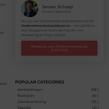
cht
Jeroen Schaap
Content Specialist
Wij zijn het enthousiaste redactieteam achter
Ondernemershuiszuidoost.nl
— een platform
voor bloggers en lezers die houden van
es
afwisseling en frisse content.
Redactie van Ondernemershuis
Zuid-Oost
POPULAR CATEGORIES
jkse
Aanbiedingen
(68 )
Bedrijven
(61 )
Dienstverlening
(33 )
Zakelijk
(21 )