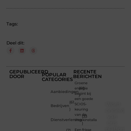
Tags:
Deel dit:
GEPUBLICEERD
RECENTE
POPULAR
DOOR
BERICHTEN
CATEGORIES
Groene
energie
(68
Aanbiedingen
begint bij
)
een goede
(61
Word
SCIOS-
Bedrijven
)
keuring
onderdee
van de
van
(33
Dienstverlening
stookinstallatie
ons
)
platform
Een frisse
(21