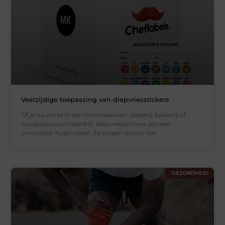
Veelzijdige toepassing van diepvriesstickers
Of je nu werkt in een horecakeuken, slagerij, bakkerij of
voedselproductiebedrijf, diepvriesstickers zijn een
onmisbaar hulpmiddel. Ze zorgen ervoor dat
GEZONDHEID