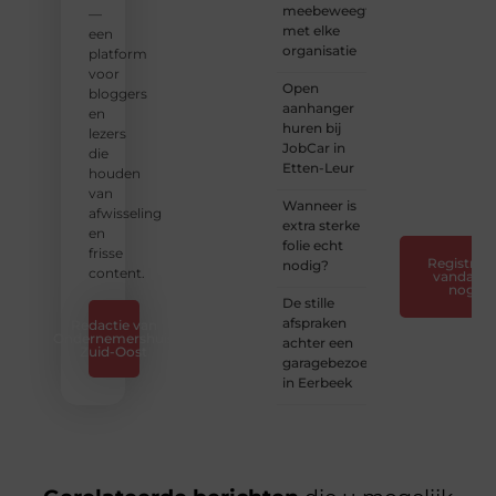
meebeweegt
en
—
met elke
verhalen.
een
organisatie
platform
❝
Laat
voor
Open
van je
bloggers
aanhanger
horen
en
huren bij
— Deel
lezers
JobCar in
jouw
die
Etten-Leur
verhaal
houden
❞
van
Wanneer is
afwisseling
extra sterke
en
folie echt
frisse
Registreer
nodig?
content.
vandaag
nog
De stille
afspraken
Redactie van
Ondernemershuis
achter een
Zuid-Oost
garagebezoek
in Eerbeek