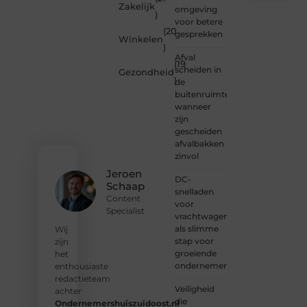
Zakelijk
omgeving
)
Wil je
voor betere
(20
schrijven,
gesprekken
Winkelen
meedenken
)
of
Afval
(19
gewoon
scheiden in
Gezondheid
)
kennismaken?
de
Sluit je
buitenruimte:
aan bij
wanneer
onze
zijn
gemeenschap
gescheiden
van
afvalbakken
lezers
zinvol
en
Jeroen
DC-
schrijvers.
Schaap
snelladen
Samen
Content
voor
geven
Specialist
vrachtwagens
we
als slimme
vorm
Wij
stap voor
aan
zijn
groeiende
een
het
ondernemers
platform
enthousiaste
vol
redactieteam
Veiligheid
inspiratie,
achter
die
kennis
Ondernemershuiszuidoost.nl