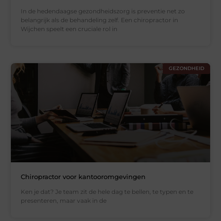
In de hedendaagse gezondheidszorg is preventie net zo
belangrijk als de behandeling zelf. Een chiropractor in
Wijchen speelt een cruciale rol in
GEZONDHEID
Chiropractor voor kantooromgevingen
Ken je dat? Je team zit de hele dag te bellen, te typen en te
presenteren, maar vaak in de