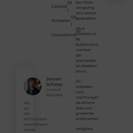
platform
Een frisse
(21
Zakelijk
omgeving
)
Wil je
voor betere
(20
schrijven,
gesprekken
Winkelen
meedenken
)
of
Afval
(19
gewoon
scheiden in
Gezondheid
)
kennismaken?
de
Sluit je
buitenruimte:
aan bij
wanneer
onze
zijn
gemeenschap
gescheiden
van
afvalbakken
lezers
zinvol
en
Jeroen
DC-
schrijvers.
Schaap
snelladen
Samen
Content
voor
geven
Specialist
vrachtwagens
we
als slimme
vorm
Wij
stap voor
aan
zijn
groeiende
een
het
ondernemers
platform
enthousiaste
vol
redactieteam
Veiligheid
inspiratie,
achter