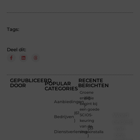
Tags:
Deel dit:
GEPUBLICEERD
RECENTE
POPULAR
DOOR
BERICHTEN
CATEGORIES
Groene
energie
(68
Aanbiedingen
begint bij
)
een goede
(61
Word
SCIOS-
Bedrijven
)
keuring
onderdee
van de
van
(33
Dienstverlening
stookinstallatie
ons
)