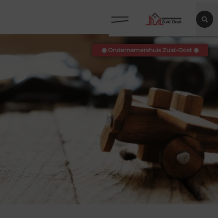
◉ Ondernemershuis Zuid-Oost ◉