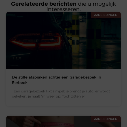
Gerelateerde berichten
die u mogelijk
interesseren.
AANBIEDINGEN
De stille afspraken achter een garagebezoek in
Eerbeek
Een garagebezoek lijkt simpel: je brengt je auto, er wordt
gekeken, je haalt ’m weer op. Toch zitten er
AANBIEDINGEN