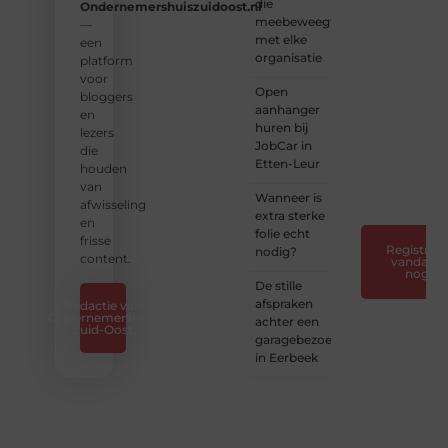
die
kennis
Ondernemershuiszuidoost.nl
meebeweegt
en
—
met elke
verhalen.
een
organisatie
platform
❝
Laat
voor
Open
van je
bloggers
aanhanger
horen
en
huren bij
— Deel
lezers
JobCar in
jouw
die
Etten-Leur
verhaal
houden
❞
van
Wanneer is
afwisseling
extra sterke
en
folie echt
frisse
Registreer
nodig?
content.
vandaag
nog
De stille
afspraken
Redactie van
Ondernemershuis
achter een
Zuid-Oost
garagebezoek
in Eerbeek