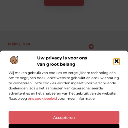
Main Links
Bekende Nederlanders
Backlinks kopen: kansen, risico’s en slimme aanpak voor jouw website
Linkbuilding geld verdienen: zo maak je van links jouw business
Uw privacy is voor ons
van groot belang
Wij maken gebruik van cookies en vergelijkbare technologieën
om te begrijpen hoe u onze website gebruikt en om uw ervaring
Altijd op zoek naar nieuwe inzichten.
te verbeteren. Deze cookies worden ingezet voor verschillende
Lees, leer en ontdek met blogs over uiteenlopende
doeleinden, zoals het aanbieden van gepersonaliseerde
onderwerpen.
advertenties en het analyseren van het gebruik van de website.
Raadpleeg
ons cookiebeleid
voor meer informatie.
Website index
Cookiebeleid (EU)
Accepteren
@2025 All Right Reserved. Design by