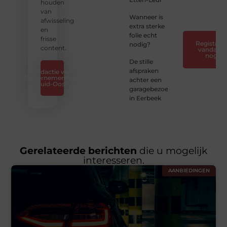
verhaal
houden
❞
van
Wanneer is
afwisseling
extra sterke
en
folie echt
frisse
Registreer
nodig?
content.
vandaag
nog
De stille
afspraken
Redactie van
Ondernemershuis
achter een
Zuid-Oost
garagebezoek
in Eerbeek
Gerelateerde berichten
die u mogelijk
interesseren.
AANBIEDINGEN