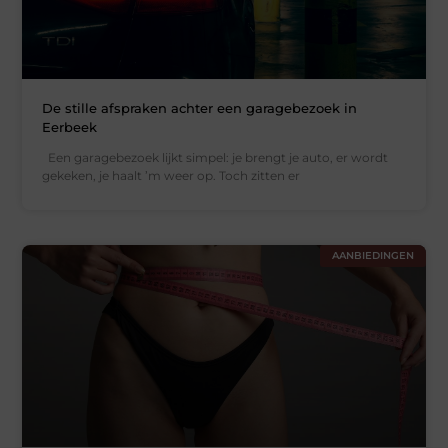
De stille afspraken achter een garagebezoek in
Eerbeek
Een garagebezoek lijkt simpel: je brengt je auto, er wordt
gekeken, je haalt ’m weer op. Toch zitten er
AANBIEDINGEN