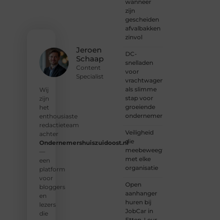
aan bij
wanneer
onze
zijn
gemeenschap
gescheiden
van
afvalbakken
lezers
zinvol
en
Jeroen
DC-
schrijvers.
Schaap
snelladen
Samen
Content
voor
geven
Specialist
vrachtwagens
we
als slimme
vorm
Wij
stap voor
aan
zijn
groeiende
een
het
ondernemers
platform
enthousiaste
vol
redactieteam
Veiligheid
inspiratie,
achter
die
kennis
Ondernemershuiszuidoost.nl
meebeweegt
en
—
met elke
verhalen.
een
organisatie
platform
❝
Laat
voor
Open
van je
bloggers
aanhanger
horen
en
huren bij
— Deel
lezers
JobCar in
jouw
die
Etten-Leur