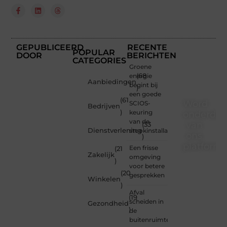
GEPUBLICEERD
RECENTE
POPULAR
DOOR
BERICHTEN
CATEGORIES
Groene
energie
(68
Aanbiedingen
begint bij
)
een goede
(61
Word
SCIOS-
Bedrijven
)
keuring
onderdee
van de
van
(33
Dienstverlening
stookinstallatie
ons
)
platform
Een frisse
(21
Zakelijk
omgeving
)
Wil je
voor betere
(20
schrijven,
gesprekken
Winkelen
meedenken
)
of
Afval
(19
gewoon
scheiden in
Gezondheid
)
kennismaken?
de
Sluit je
buitenruimte: