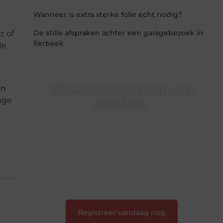
Wanneer is extra sterke folie echt nodig?
De stille afspraken achter een garagebezoek in
t of
Eerbeek
le
e
Word onderdeel van ons
en
nge
platform
Wil je schrijven, meedenken of gewoon
kennismaken? Sluit je aan bij onze
gemeenschap van lezers en schrijvers. Samen
geven we vorm aan een platform vol inspiratie,
kennis en verhalen.
❝
Laat van je horen — Deel jouw verhaal
❞
Registreer vandaag nog