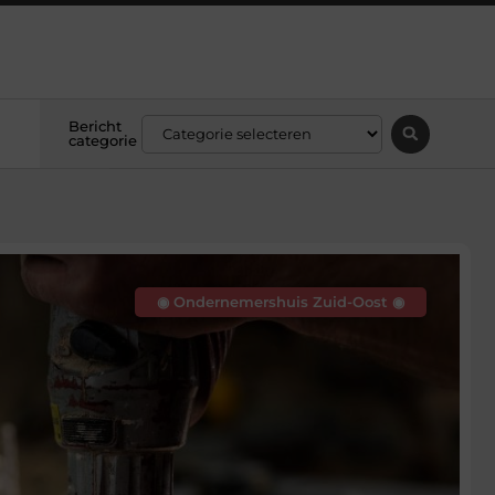
Bericht
categorie
◉ Ondernemershuis Zuid-Oost ◉