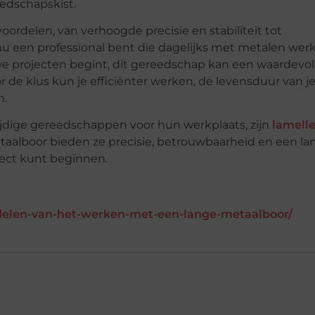
edschapskist.
oordelen, van verhoogde precisie en stabiliteit tot
 nu een professional bent die dagelijks met metalen werk
we projecten begint, dit gereedschap kan een waardevol
oor de klus kun je efficiënter werken, de levensduur van j
n.
ijdige gereedschappen voor hun werkplaats, zijn
lamell
taalboor bieden ze precisie, betrouwbaarheid en een la
ject kunt beginnen.
delen-van-het-werken-met-een-lange-metaalboor/