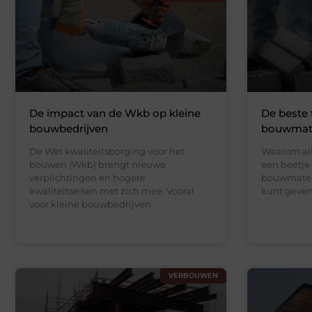
De impact van de Wkb op kleine
De beste 
bouwbedrijven
bouwmate
De Wet kwaliteitsborging voor het
Waarom all
bouwen (Wkb) brengt nieuwe
een beetje 
verplichtingen en hogere
bouwmater
kwaliteitseisen met zich mee. Vooral
kunt geven
voor kleine bouwbedrijven
VERBOUWEN