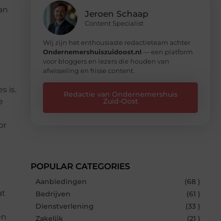
van
Jeroen Schaap
Content Specialist
Wij zijn het enthousiaste redactieteam achter
Ondernemershuiszuidoost.nl
— een platform
voor bloggers en lezers die houden van
afwisseling en frisse content.
s is.
Redactie van Ondernemershuis
e
Zuid-Oost
or
POPULAR CATEGORIES
Aanbiedingen
(68 )
at
Bedrijven
(61 )
Dienstverlening
(33 )
en
Zakelijk
(21 )