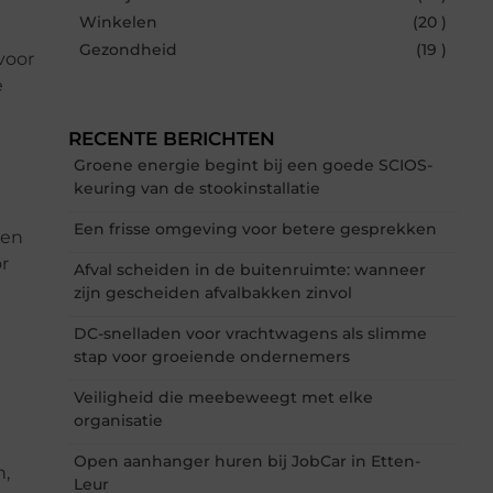
Winkelen
(20 )
Gezondheid
(19 )
voor
e
RECENTE BERICHTEN
Groene energie begint bij een goede SCIOS-
keuring van de stookinstallatie
Een frisse omgeving voor betere gesprekken
een
r
Afval scheiden in de buitenruimte: wanneer
zijn gescheiden afvalbakken zinvol
DC-snelladen voor vrachtwagens als slimme
stap voor groeiende ondernemers
Veiligheid die meebeweegt met elke
organisatie
Open aanhanger huren bij JobCar in Etten-
n,
Leur