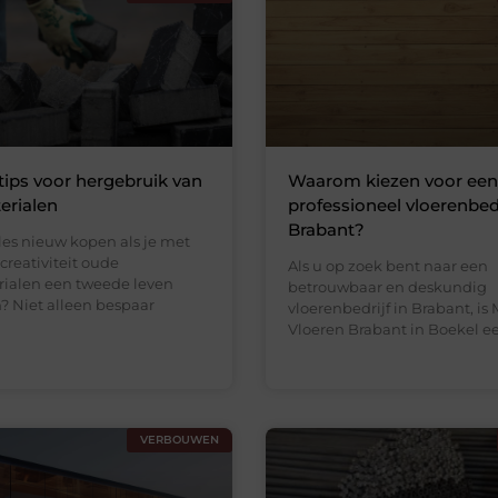
tips voor hergebruik van
Waarom kiezen voor een
rialen
professioneel vloerenbedr
Brabant?
es nieuw kopen als je met
creativiteit oude
Als u op zoek bent naar een
ialen een tweede leven
betrouwbaar en deskundig
? Niet alleen bespaar
vloerenbedrijf in Brabant, is 
Vloeren Brabant in Boekel e
VERBOUWEN