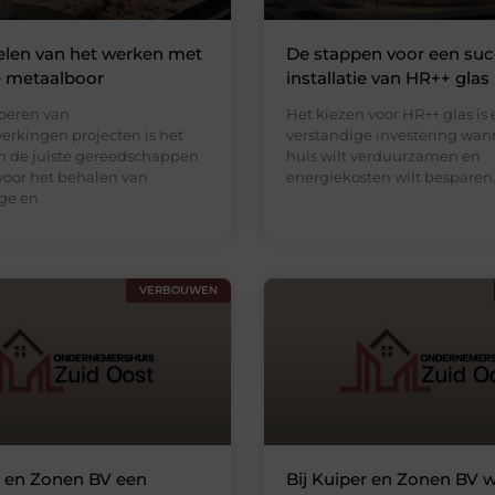
elen van het werken met
De stappen voor een suc
e metaalboor
installatie van HR++ glas
voeren van
Het kiezen voor HR++ glas is
rkingen projecten is het
verstandige investering wann
n de juiste gereedschappen
huis wilt verduurzamen en
voor het behalen van
energiekosten wilt besparen.
ge en
VERBOUWEN
r en Zonen BV een
Bij Kuiper en Zonen BV w