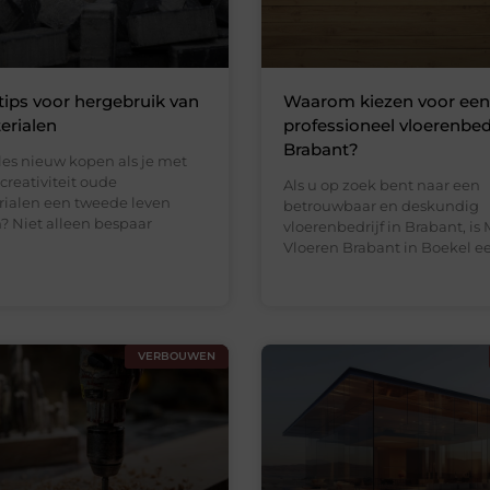
tips voor hergebruik van
Waarom kiezen voor een
rialen
professioneel vloerenbedr
Brabant?
es nieuw kopen als je met
creativiteit oude
Als u op zoek bent naar een
ialen een tweede leven
betrouwbaar en deskundig
? Niet alleen bespaar
vloerenbedrijf in Brabant, is 
Vloeren Brabant in Boekel e
VERBOUWEN