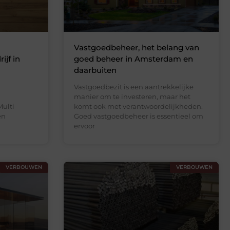
Vastgoedbeheer, het belang van
ijf in
goed beheer in Amsterdam en
daarbuiten
Vastgoedbezit is een aantrekkelijke
manier om te investeren, maar het
Multi
komt ook met verantwoordelijkheden.
en
Goed vastgoedbeheer is essentieel om
ervoor
VERBOUWEN
VERBOUWEN