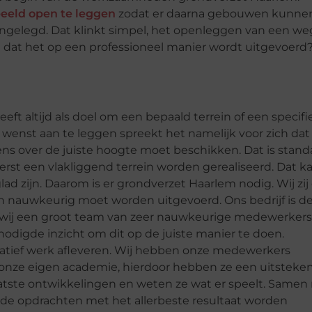
beeld open te leggen
zodat er daarna gebouwen kunne
elegd. Dat klinkt simpel, het openleggen van een we
 u dat het op een professioneel manier wordt uitgevoerd
t altijd als doel om een bepaald terrein of een specifi
enst aan te leggen spreekt het namelijk voor zich dat
ens over de juiste hoogte moet beschikken. Dat is stand
eerst een vlakliggend terrein worden gerealiseerd. Dat k
ad zijn. Daarom is er grondverzet Haarlem nodig. Wij zij
en nauwkeurig moet worden uitgevoerd. Ons bedrijf is d
n wij een groot team van zeer nauwkeurige medewerkers
nodigde inzicht om dit op de juiste manier te doen.
tatief werk afleveren. Wij hebben onze medewerkers
onze eigen academie, hierdoor hebben ze een uitsteke
aatste ontwikkelingen en weten ze wat er speelt. Samen
 de opdrachten met het allerbeste resultaat worden