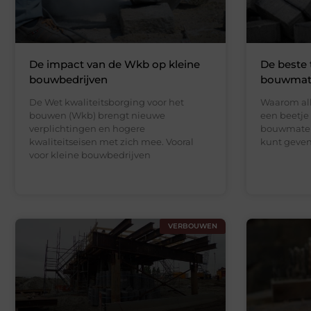
De impact van de Wkb op kleine
De beste 
bouwbedrijven
bouwmate
De Wet kwaliteitsborging voor het
Waarom all
bouwen (Wkb) brengt nieuwe
een beetje 
verplichtingen en hogere
bouwmater
kwaliteitseisen met zich mee. Vooral
kunt geven
voor kleine bouwbedrijven
VERBOUWEN