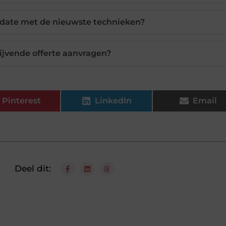
date met de nieuwste technieken?
lijvende offerte aanvragen?
Pinterest
LinkedIn
Email
Deel dit: