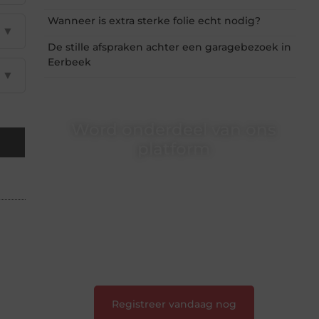
Wanneer is extra sterke folie echt nodig?
▼
De stille afspraken achter een garagebezoek in
Eerbeek
▼
Word onderdeel van ons
platform
Wil je schrijven, meedenken of gewoon
kennismaken? Sluit je aan bij onze
gemeenschap van lezers en schrijvers. Samen
geven we vorm aan een platform vol inspiratie,
kennis en verhalen.
❝
Laat van je horen — Deel jouw verhaal
❞
Registreer vandaag nog