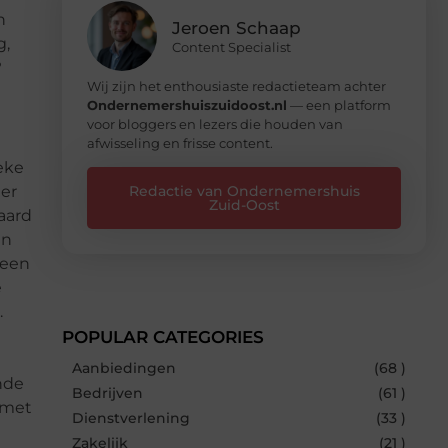
n
Jeroen Schaap
g,
Content Specialist
?
Wij zijn het enthousiaste redactieteam achter
Ondernemershuiszuidoost.nl
— een platform
voor bloggers en lezers die houden van
afwisseling en frisse content.
eke
Redactie van Ondernemershuis
 er
Zuid-Oost
aard
an
 een
e
.
POPULAR CATEGORIES
Aanbiedingen
(68 )
nde
Bedrijven
(61 )
 met
Dienstverlening
(33 )
Zakelijk
(21 )