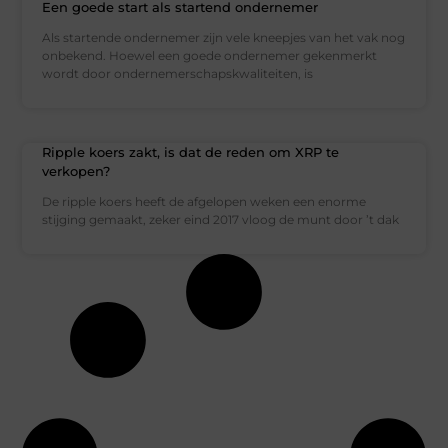
Een goede start als startend ondernemer
Als startende ondernemer zijn vele kneepjes van het vak nog
onbekend. Hoewel een goede ondernemer gekenmerkt
wordt door ondernemerschapskwaliteiten, is
Ripple koers zakt, is dat de reden om XRP te
verkopen?
De ripple koers heeft de afgelopen weken een enorme
stijging gemaakt, zeker eind 2017 vloog de munt door ’t dak