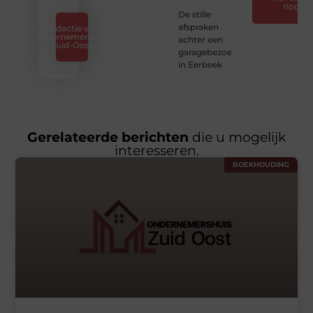
nog
De stille
afspraken
Redactie van
Ondernemershuis
achter een
Zuid-Oost
garagebezoek
in Eerbeek
Gerelateerde berichten
die u mogelijk
interesseren.
BOEKHOUDING