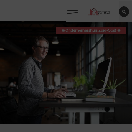
◉ Ondernemershuis Zuid-Oost ◉