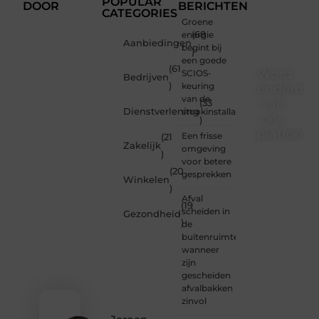
POPULAR
DOOR
BERICHTEN
CATEGORIES
Groene
energie
(68
Aanbiedingen
begint bij
)
een goede
(61
Word
SCIOS-
Bedrijven
)
keuring
onderdee
van de
van
(33
Dienstverlening
stookinstallatie
ons
)
platform
Een frisse
(21
Zakelijk
omgeving
)
Wil je
voor betere
(20
schrijven,
gesprekken
Winkelen
meedenken
)
of
Afval
(19
gewoon
scheiden in
Gezondheid
)
kennismaken?
de
Sluit je
buitenruimte:
aan bij
wanneer
onze
zijn
gemeenschap
gescheiden
van
afvalbakken
lezers
zinvol
en