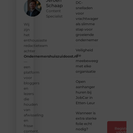
Jeroen
DC-
schrijvers.
Schaap
snelladen
Samen
Content
voor
geven
Specialist
vrachtwagens
we
als slimme
vorm
Wij
stap voor
aan
zijn
groeiende
een
het
ondernemers
platform
enthousiaste
vol
redactieteam
Veiligheid
inspiratie,
achter
die
kennis
Ondernemershuiszuidoost.nl
meebeweegt
en
—
met elke
verhalen.
een
organisatie
platform
❝
Laat
voor
Open
van je
bloggers
aanhanger
horen
en
huren bij
— Deel
lezers
JobCar in
jouw
die
Etten-Leur
verhaal
houden
❞
van
Wanneer is
afwisseling
extra sterke
en
folie echt
frisse
Registreer
nodig?
content.
vandaag