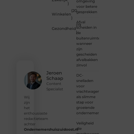
omgeving
)
Wil je
voor betere
(20
schrijven,
gesprekken
Winkelen
meedenken
)
of
Afval
(19
gewoon
scheiden in
Gezondheid
)
kennismaken?
de
Sluit je
buitenruimte:
aan bij
wanneer
onze
zijn
gemeenschap
gescheiden
van
afvalbakken
lezers
zinvol
en
Jeroen
DC-
schrijvers.
Schaap
snelladen
Samen
Content
voor
geven
Specialist
vrachtwagens
we
als slimme
vorm
Wij
stap voor
aan
zijn
groeiende
een
het
ondernemers
platform
enthousiaste
vol
redactieteam
Veiligheid
inspiratie,
achter
die
kennis
Ondernemershuiszuidoost.nl
meebeweegt