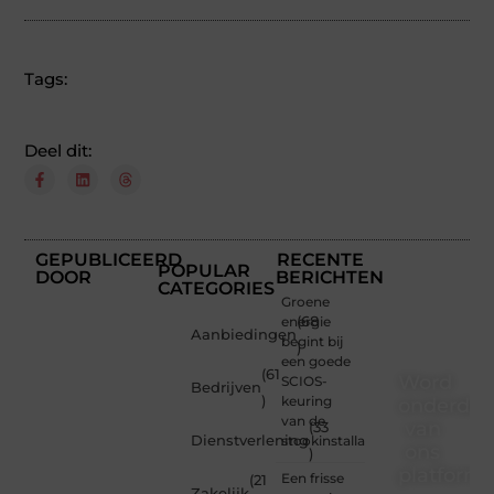
Tags:
Deel dit:
GEPUBLICEERD
RECENTE
POPULAR
DOOR
BERICHTEN
CATEGORIES
Groene
energie
(68
Aanbiedingen
begint bij
)
een goede
(61
Word
SCIOS-
Bedrijven
)
keuring
onderdee
van de
van
(33
Dienstverlening
stookinstallatie
ons
)
platform
Een frisse
(21
Zakelijk