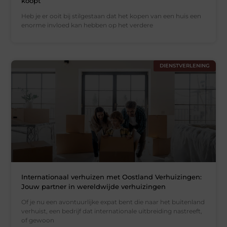
koopt
Heb je er ooit bij stilgestaan dat het kopen van een huis een
enorme invloed kan hebben op het verdere
DIENSTVERLENING
Internationaal verhuizen met Oostland Verhuizingen:
Jouw partner in wereldwijde verhuizingen
Of je nu een avontuurlijke expat bent die naar het buitenland
verhuist, een bedrijf dat internationale uitbreiding nastreeft,
of gewoon