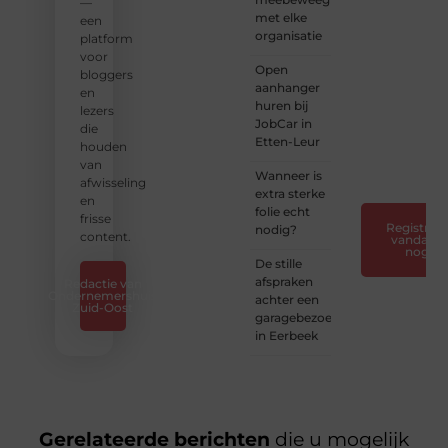
en
—
met elke
verhalen.
een
organisatie
platform
❝
Laat
voor
Open
van je
bloggers
aanhanger
horen
en
huren bij
— Deel
lezers
JobCar in
jouw
die
Etten-Leur
verhaal
houden
❞
van
Wanneer is
afwisseling
extra sterke
en
folie echt
frisse
Registreer
nodig?
content.
vandaag
nog
De stille
afspraken
Redactie van
Ondernemershuis
achter een
Zuid-Oost
garagebezoek
in Eerbeek
Gerelateerde berichten
die u mogelijk