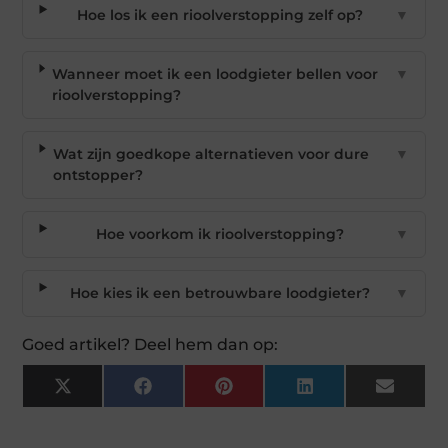
Hoe los ik een rioolverstopping zelf op?
▼
Wanneer moet ik een loodgieter bellen voor
▼
rioolverstopping?
Wat zijn goedkope alternatieven voor dure
▼
ontstopper?
Hoe voorkom ik rioolverstopping?
▼
Hoe kies ik een betrouwbare loodgieter?
▼
Goed artikel? Deel hem dan op:
X
Facebook
Pinterest
LinkedIn
Email
(Twitter)