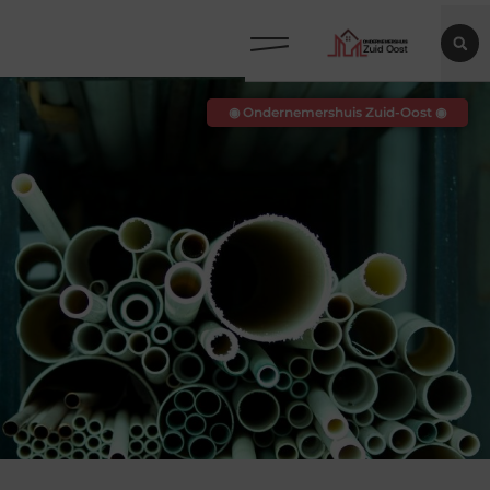
◉ Ondernemershuis Zuid-Oost ◉