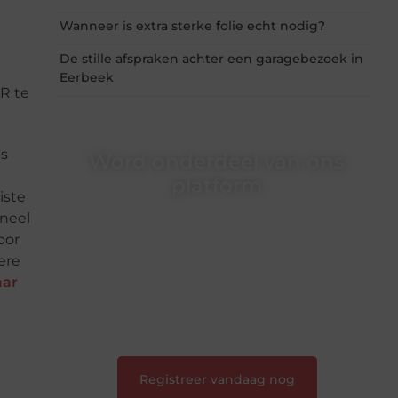
Wanneer is extra sterke folie echt nodig?
De stille afspraken achter een garagebezoek in
Eerbeek
R te
ls
Word onderdeel van ons
platform
iste
oneel
Wil je schrijven, meedenken of gewoon
kennismaken? Sluit je aan bij onze
oor
gemeenschap van lezers en schrijvers. Samen
ere
geven we vorm aan een platform vol inspiratie,
aar
kennis en verhalen.
❝
Laat van je horen — Deel jouw verhaal
❞
Registreer vandaag nog