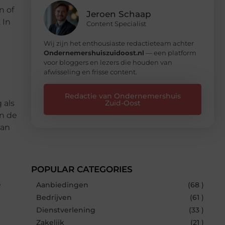
n of
Jeroen Schaap
 In
Content Specialist
Wij zijn het enthousiaste redactieteam achter
Ondernemershuiszuidoost.nl
— een platform
voor bloggers en lezers die houden van
afwisseling en frisse content.
Redactie van Ondernemershuis
 als
Zuid-Oost
an de
van
POPULAR CATEGORIES
e
Aanbiedingen
(68 )
Bedrijven
(61 )
Dienstverlening
(33 )
Zakelijk
(21 )