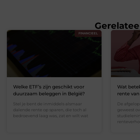
Gerelatee
FINANCIEEL
Welke ETF’s zijn geschikt voor
Wat betek
duurzaam beleggen in België?
rente van
Stel je bent de inmiddels alsmaar
De afgelope
dalende rente op sparen, die toch al
geweest ov
bedroevend laag was, zat en wilt wat
studieleni
renteverh