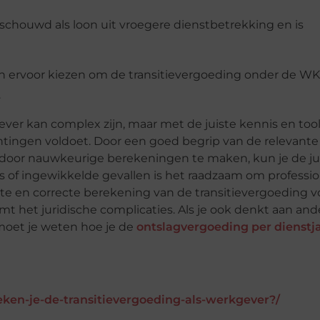
schouwd als loon uit vroegere dienstbetrekking en is
ervoor kiezen om de transitievergoeding onder de WK
.
ver kan complex zijn, maar met de juiste kennis en too
ichtingen voldoet. Door een goed begrip van de relevante
en door nauwkeurige berekeningen te maken, kun je de ju
es of ingewikkelde gevallen is het raadzaam om professi
ante en correcte berekening van de transitievergoeding v
 het juridische complicaties. Als je ook denkt aan and
moet je weten hoe je de
ontslagvergoeding per dienstj
ken-je-de-transitievergoeding-als-werkgever?/