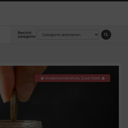
Bericht
categorie
◉ Ondernemershuis Zuid-Oost ◉