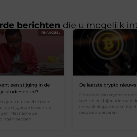
rde berichten
die u mogelijk in
FINANCIEEL
ent een stijging in de
De laatste crypto nieuw
 je studieschuld?
De wereld van cryptocurrenc
snel, en het bijhouden van 
n jaren is er veel te doen
ontwikkelingen is essentieel
er de stijgende kosten van
nieuwe als ervaren
ngen. Met name de
ogingen hebben