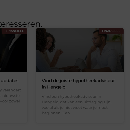
teresseren.
FINANCIEEL
FINANCIEEL
s updates
Vind de juiste hypotheekadviseur
in Hengelo
y verandert
de nieuwste
Vind een hypotheekadviseur in
 voor zowel
Hengelo, dat kan een uitdaging zijn,
vooral als je niet weet waar je moet
beginnen. Een