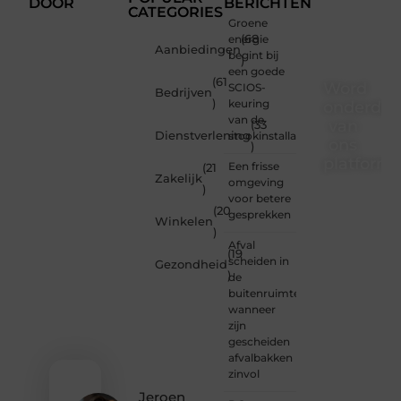
DOOR
BERICHTEN
CATEGORIES
Groene
energie
(68
Aanbiedingen
begint bij
)
een goede
(61
Word
SCIOS-
Bedrijven
)
keuring
onderdee
van de
van
(33
Dienstverlening
stookinstallatie
ons
)
platform
Een frisse
(21
Zakelijk
omgeving
)
Wil je
voor betere
(20
schrijven,
gesprekken
Winkelen
meedenken
)
of
Afval
(19
gewoon
scheiden in
Gezondheid
)
kennismaken?
de
Sluit je
buitenruimte:
aan bij
wanneer
onze
zijn
gemeenschap
gescheiden
van
afvalbakken
lezers
zinvol
en
Jeroen