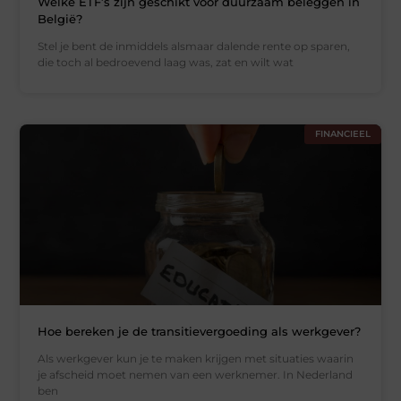
Welke ETF’s zijn geschikt voor duurzaam beleggen in
België?
Stel je bent de inmiddels alsmaar dalende rente op sparen,
die toch al bedroevend laag was, zat en wilt wat
FINANCIEEL
Hoe bereken je de transitievergoeding als werkgever?
Als werkgever kun je te maken krijgen met situaties waarin
je afscheid moet nemen van een werknemer. In Nederland
ben