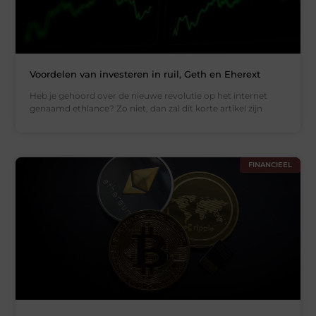
Voordelen van investeren in ruil, Geth en Eherext
Heb je gehoord over de nieuwe revolutie op het internet
genaamd ethlance? Zo niet, dan zal dit korte artikel zijn
FINANCIEEL