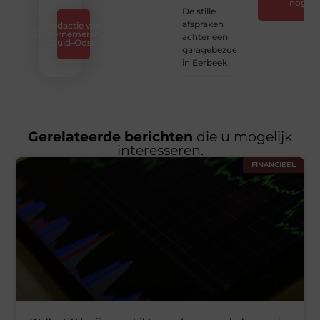
nog
De stille
afspraken
Redactie van
Ondernemershuis
achter een
Zuid-Oost
garagebezoek
in Eerbeek
Gerelateerde berichten
die u mogelijk
interesseren.
FINANCIEEL