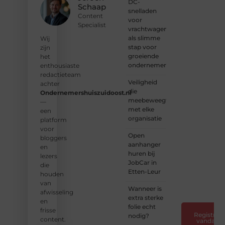
DC-
schrijvers.
Schaap
snelladen
Samen
Content
voor
geven
Specialist
vrachtwagens
we
als slimme
vorm
Wij
stap voor
aan
zijn
groeiende
een
het
ondernemers
platform
enthousiaste
vol
redactieteam
Veiligheid
inspiratie,
achter
die
kennis
Ondernemershuiszuidoost.nl
meebeweegt
en
—
met elke
verhalen.
een
organisatie
platform
❝
Laat
voor
Open
van je
bloggers
aanhanger
horen
en
huren bij
— Deel
lezers
JobCar in
jouw
die
Etten-Leur
verhaal
houden
❞
van
Wanneer is
afwisseling
extra sterke
en
folie echt
frisse
Registreer
nodig?
content.
vandaag