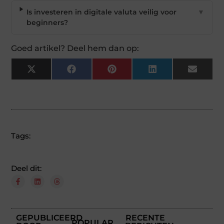
Is investeren in digitale valuta veilig voor
▼
beginners?
Goed artikel? Deel hem dan op:
X
Facebook
Pinterest
LinkedIn
Email
(Twitter)
Tags:
Deel dit:
GEPUBLICEERD
RECENTE
POPULAR