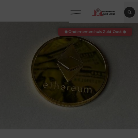
◉ Ondernemershuis Zuid-Oost ◉