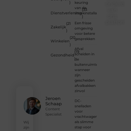
)
keuring
onderdee
van de
van
(33
Dienstverlening
stookinstallatie
ons
)
platform
Een frisse
(21
Zakelijk
omgeving
)
Wil je
voor betere
(20
schrijven,
gesprekken
Winkelen
meedenken
)
of
Afval
(19
gewoon
scheiden in
Gezondheid
)
kennismaken?
de
Sluit je
buitenruimte:
aan bij
wanneer
onze
zijn
gemeenschap
gescheiden
van
afvalbakken
lezers
zinvol
en
Jeroen
DC-
schrijvers.
Schaap
snelladen
Samen
Content
voor
geven
Specialist
vrachtwagens
we
als slimme
vorm
Wij
stap voor
aan
zijn