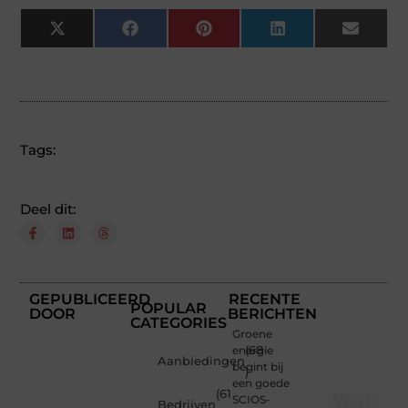
X
Facebook
Pinterest
LinkedIn
Email
(Twitter)
Tags:
Deel dit:
GEPUBLICEERD
RECENTE
POPULAR
DOOR
BERICHTEN
CATEGORIES
Groene
energie
(68
Aanbiedingen
begint bij
)
een goede
(61
Word
SCIOS-
Bedrijven