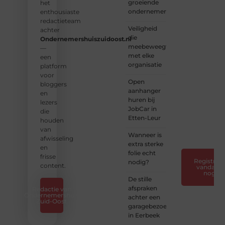
groeiende
een
het
ondernemers
platform
enthousiaste
vol
redactieteam
Veiligheid
inspiratie,
achter
die
kennis
Ondernemershuiszuidoost.nl
meebeweegt
en
—
met elke
verhalen.
een
organisatie
platform
❝
Laat
voor
Open
van je
bloggers
aanhanger
horen
en
huren bij
— Deel
lezers
JobCar in
jouw
die
Etten-Leur
verhaal
houden
❞
van
Wanneer is
afwisseling
extra sterke
en
folie echt
frisse
Registreer
nodig?
content.
vandaag
nog
De stille
afspraken
Redactie van
Ondernemershuis
achter een
Zuid-Oost
garagebezoek
in Eerbeek