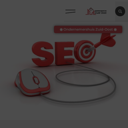
◉ Ondernemershuis Zuid-Oost ◉