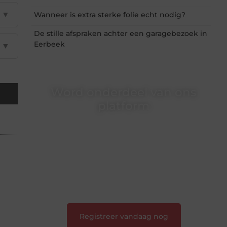
▼
Wanneer is extra sterke folie echt nodig?
De stille afspraken achter een garagebezoek in
Eerbeek
▼
Word onderdeel van ons
platform
Wil je schrijven, meedenken of gewoon
kennismaken? Sluit je aan bij onze
gemeenschap van lezers en schrijvers. Samen
geven we vorm aan een platform vol inspiratie,
kennis en verhalen.
❝
Laat van je horen — Deel jouw verhaal
❞
Registreer vandaag nog