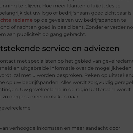
unning te blijven. Hoe meer klanten u krijgt, des te
elangrijk dat uw logo of bedrijfsnaam goed zichtbaar is
ichte reclame
op de gevels van uw bedrijfspanden te
avond of nachten goed in beeld bent. Zonder er verder n
om aan publiciteit op gang gebracht.
uitstekende service en adviezen
ontact met specialisten op het gebied van gevelreclam
aarheid en uitgebreide informatie over de mogelijkheden
wordt, zal met u worden besproken. Reken op uitsteke
ame op uw bedrijfspanden. Alles wordt zorgvuldig gerege
chtingen. Uw gevelreclame in de regio Rotterdam wordt
bt zo nergens meer omkijken naar.
en van verhoogde inkomsten en meer aandacht door