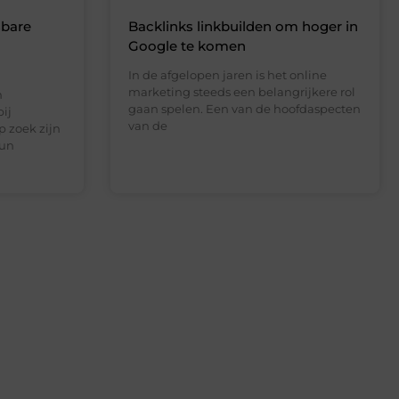
sbare
Backlinks linkbuilden om hoger in
Google te komen
In de afgelopen jaren is het online
marketing steeds een belangrijkere rol
n
gaan spelen. Een van de hoofdaspecten
ij
van de
p zoek zijn
hun