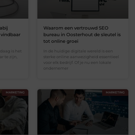
abij
Waarom een vertrouwd SEO
 vindbaar
bureau in Oosterhout de sleutel is
tot online groei
ndaag is het
In de huidige digitale wereld is een
r te zijn,
sterke online aanwezigheid essentieel
voor elk bedrijf. Of je nu een lokale
ondernemer
MARKETING
MARKETING