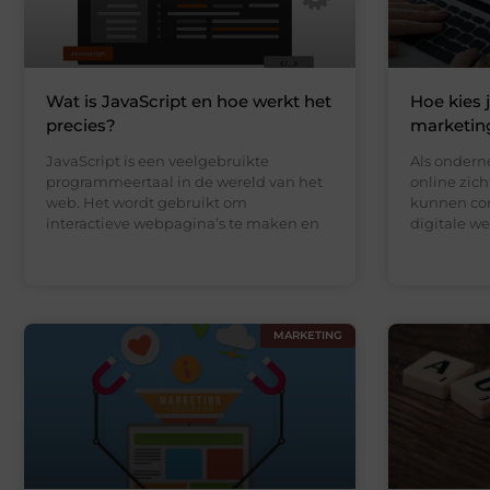
Wat is JavaScript en hoe werkt het
Hoe kies j
precies?
marketing
JavaScript is een veelgebruikte
Als ondern
programmeertaal in de wereld van het
online zich
web. Het wordt gebruikt om
kunnen con
interactieve webpagina’s te maken en
digitale we
MARKETING