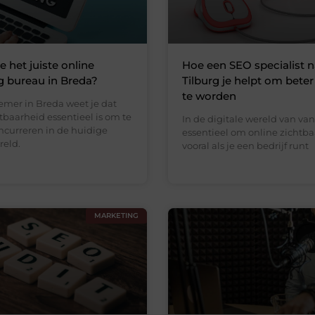
e het juiste online
Hoe een SEO specialist n
 bureau in Breda?
Tilburg je helpt om beter
te worden
emer in Breda weet je dat
tbaarheid essentieel is om te
In de digitale wereld van va
curreren in de huidige
essentieel om online zichtbaa
reld.
vooral als je een bedrijf runt
MARKETING