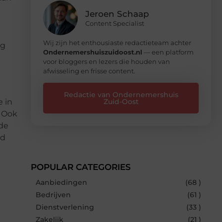
Jeroen Schaap
Content Specialist
Wij zijn het enthousiaste redactieteam achter
og
Ondernemershuiszuidoost.nl
— een platform
voor bloggers en lezers die houden van
afwisseling en frisse content.
Redactie van Ondernemershuis
e in
Zuid-Oost
. Ook
nde
ld
POPULAR CATEGORIES
Aanbiedingen
(68 )
Bedrijven
(61 )
Dienstverlening
(33 )
Zakelijk
(21 )