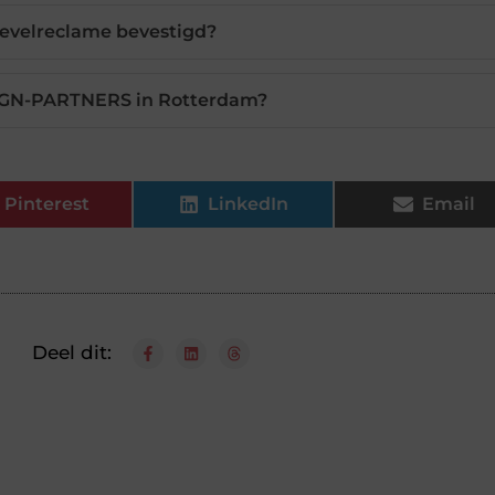
evelreclame bevestigd?
IGN-PARTNERS in Rotterdam?
Pinterest
LinkedIn
Email
Deel dit: