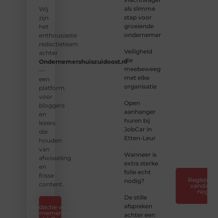
als slimme
vorm
Wij
stap voor
aan
zijn
groeiende
een
het
ondernemers
platform
enthousiaste
vol
redactieteam
Veiligheid
inspiratie,
achter
die
kennis
Ondernemershuiszuidoost.nl
meebeweegt
en
—
met elke
verhalen.
een
organisatie
platform
❝
Laat
voor
Open
van je
bloggers
aanhanger
horen
en
huren bij
— Deel
lezers
JobCar in
jouw
die
Etten-Leur
verhaal
houden
❞
van
Wanneer is
afwisseling
extra sterke
en
folie echt
frisse
Registreer
nodig?
content.
vandaag
nog
De stille
afspraken
Redactie van
Ondernemershuis
achter een