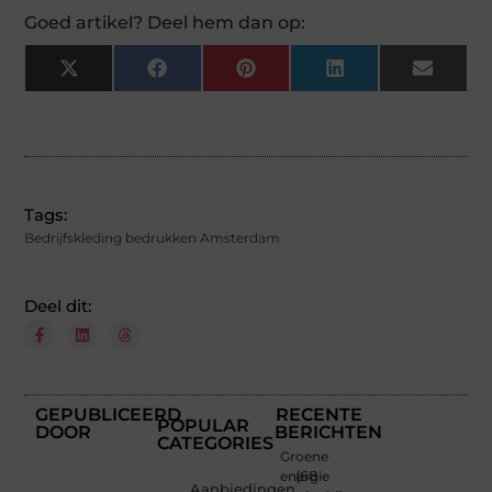
Goed artikel? Deel hem dan op:
X
Facebook
Pinterest
LinkedIn
Email
(Twitter)
Tags:
Bedrijfskleding bedrukken Amsterdam
Deel dit:
GEPUBLICEERD
RECENTE
POPULAR
DOOR
BERICHTEN
CATEGORIES
Groene
energie
(68
Aanbiedingen