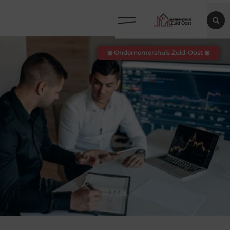
◉ Ondernemershuis Zuid-Oost ◉