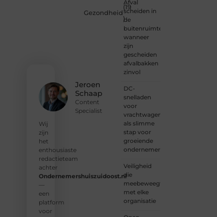
of
Afval
(19
gewoon
scheiden in
Gezondheid
)
kennismaken?
de
Sluit je
buitenruimte:
aan bij
wanneer
onze
zijn
gemeenschap
gescheiden
van
afvalbakken
lezers
zinvol
en
Jeroen
DC-
schrijvers.
Schaap
snelladen
Samen
Content
voor
geven
Specialist
vrachtwagens
we
als slimme
vorm
Wij
stap voor
aan
zijn
groeiende
een
het
ondernemers
platform
enthousiaste
vol
redactieteam
Veiligheid
inspiratie,
achter
die
kennis
Ondernemershuiszuidoost.nl
meebeweegt
en
—
met elke
verhalen.
een
organisatie
platform
❝
Laat
voor