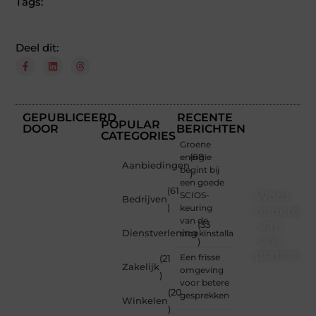
Tags:
Deel dit:
GEPUBLICEERD
RECENTE
POPULAR
DOOR
BERICHTEN
CATEGORIES
Groene
energie
(68
Aanbiedingen
begint bij
)
een goede
(61
Word
SCIOS-
Bedrijven
)
keuring
onderdee
van de
van
(33
Dienstverlening
stookinstallatie
ons
)
platform
Een frisse
(21
Zakelijk
omgeving
)
Wil je
voor betere
(20
schrijven,
gesprekken
Winkelen
meedenken
)