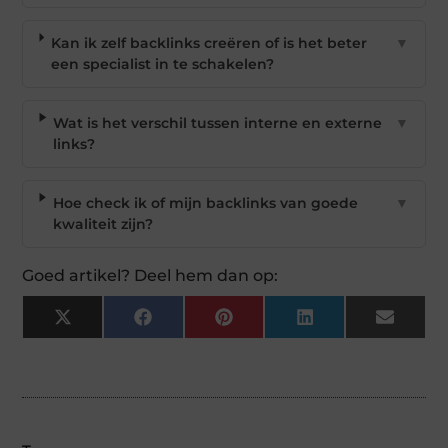
Kan ik zelf backlinks creëren of is het beter
▼
een specialist in te schakelen?
Wat is het verschil tussen interne en externe
▼
links?
Hoe check ik of mijn backlinks van goede
▼
kwaliteit zijn?
Goed artikel? Deel hem dan op:
X
Facebook
Pinterest
LinkedIn
Email
(Twitter)