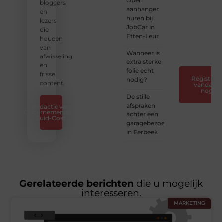
Open
van je
bloggers
aanhanger
horen
en
huren bij
— Deel
lezers
JobCar in
jouw
die
Etten-Leur
verhaal
houden
❞
van
Wanneer is
afwisseling
extra sterke
en
folie echt
frisse
Registreer
nodig?
content.
vandaag
nog
De stille
afspraken
Redactie van
Ondernemershuis
achter een
Zuid-Oost
garagebezoek
in Eerbeek
Gerelateerde berichten
die u mogelijk
interesseren.
MARKETING