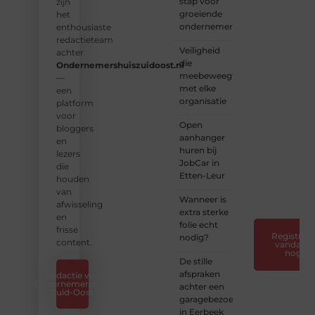
stap voor
aan
zijn
groeiende
een
het
ondernemers
platform
enthousiaste
vol
redactieteam
Veiligheid
inspiratie,
achter
die
kennis
Ondernemershuiszuidoost.nl
meebeweegt
en
—
met elke
verhalen.
een
organisatie
platform
❝
Laat
voor
Open
van je
bloggers
aanhanger
horen
en
huren bij
— Deel
lezers
JobCar in
jouw
die
Etten-Leur
verhaal
houden
❞
van
Wanneer is
afwisseling
extra sterke
en
folie echt
frisse
Registreer
nodig?
content.
vandaag
nog
De stille
afspraken
Redactie van
Ondernemershuis
achter een
Zuid-Oost
garagebezoek
in Eerbeek