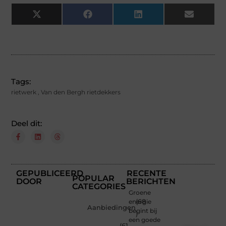
X
Facebook
LinkedIn
Email
(Twitter)
Tags:
rietwerk
,
Van den Bergh rietdekkers
Deel dit:
GEPUBLICEERD
RECENTE
POPULAR
DOOR
BERICHTEN
CATEGORIES
Groene
energie
(68
Aanbiedingen
begint bij
)
een goede
(61