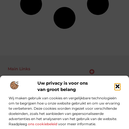
Main Links
Bekende Nederlanders
Backlinks kopen: kansen, risico’s en slimme aanpak voor jouw website
Linkbuilding geld verdienen: zo maak je van links jouw business
Uw privacy is voor ons
van groot belang
Wij maken gebruik van cookies en vergelijkbare technologieën
om te begrijpen hoe u onze website gebruikt en om uw ervaring
Altijd op zoek naar nieuwe inzichten.
te verbeteren. Deze cookies worden ingezet voor verschillende
Lees, leer en ontdek met blogs over uiteenlopende
doeleinden, zoals het aanbieden van gepersonaliseerde
onderwerpen.
advertenties en het analyseren van het gebruik van de website.
Raadpleeg
ons cookiebeleid
voor meer informatie.