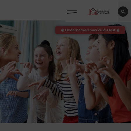
◉ Ondernemershuis Zuid-Oost ◉