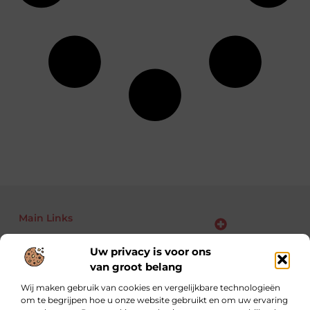
Main Links
Bekende Nederlanders
Backlinks kopen: kansen, risico’s en slimme aanpak voor jouw website
Linkbuilding geld verdienen: zo maak je van links jouw business
Uw privacy is voor ons
van groot belang
Wij maken gebruik van cookies en vergelijkbare technologieën
om te begrijpen hoe u onze website gebruikt en om uw ervaring
Altijd op zoek naar nieuwe inzichten.