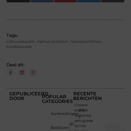
(Twitter)
Tags:
cultuureducatie
,
hiphop op school
,
hiphopworkshop
,
kunsteducatie
Deel dit:
GEPUBLICEERD
RECENTE
POPULAR
DOOR
BERICHTEN
CATEGORIES
Groene
energie
(68
Aanbiedingen
begint bij
)
een goede
(61
Word
SCIOS-
Bedrijven