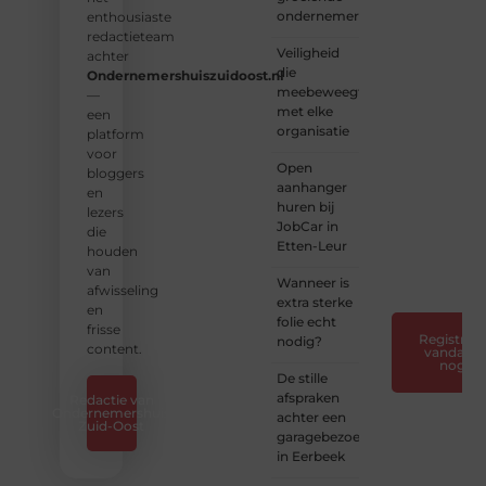
ondernemers
platform
enthousiaste
vol
redactieteam
Veiligheid
inspiratie,
achter
die
kennis
Ondernemershuiszuidoost.nl
meebeweegt
en
—
met elke
verhalen.
een
organisatie
platform
❝
Laat
voor
Open
van je
bloggers
aanhanger
horen
en
huren bij
— Deel
lezers
JobCar in
jouw
die
Etten-Leur
verhaal
houden
❞
van
Wanneer is
afwisseling
extra sterke
en
folie echt
frisse
Registreer
nodig?
content.
vandaag
nog
De stille
afspraken
Redactie van
Ondernemershuis
achter een
Zuid-Oost
garagebezoek
in Eerbeek