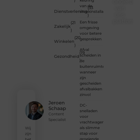
)
keuring
onderdee
van de
van
(33
Dienstverlening
stookinstallatie
ons
)
platform
Een frisse
(21
Zakelijk
omgeving
)
Wil je
voor betere
(20
schrijven,
gesprekken
Winkelen
meedenken
)
of
Afval
(19
gewoon
scheiden in
Gezondheid
)
kennismaken?
de
Sluit je
buitenruimte:
aan bij
wanneer
onze
zijn
gemeenschap
gescheiden
van
afvalbakken
lezers
zinvol
en
Jeroen
DC-
schrijvers.
Schaap
snelladen
Samen
Content
voor
geven
Specialist
vrachtwagens
we
als slimme
vorm
Wij
stap voor
aan
zijn
groeiende
een
het