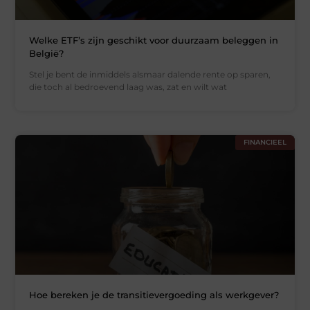
Welke ETF’s zijn geschikt voor duurzaam beleggen in
België?
Stel je bent de inmiddels alsmaar dalende rente op sparen,
die toch al bedroevend laag was, zat en wilt wat
FINANCIEEL
Hoe bereken je de transitievergoeding als werkgever?