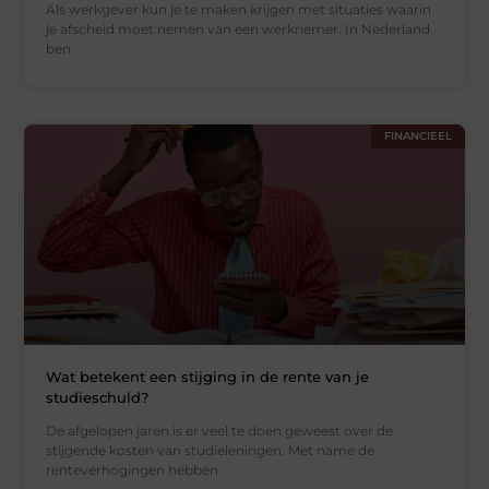
Als werkgever kun je te maken krijgen met situaties waarin
je afscheid moet nemen van een werknemer. In Nederland
ben
FINANCIEEL
Wat betekent een stijging in de rente van je
studieschuld?
De afgelopen jaren is er veel te doen geweest over de
stijgende kosten van studieleningen. Met name de
renteverhogingen hebben