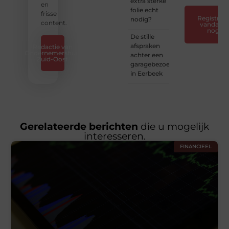
extra sterke
en
folie echt
frisse
Registreer
nodig?
content.
vandaag
nog
De stille
afspraken
Redactie van
Ondernemershuis
achter een
Zuid-Oost
garagebezoek
in Eerbeek
Gerelateerde berichten
die u mogelijk
interesseren.
FINANCIEEL