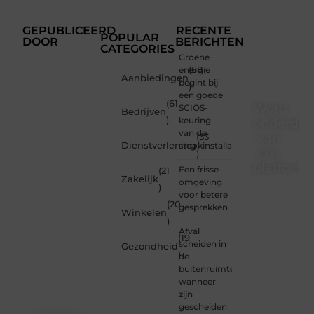
GEPUBLICEERD
RECENTE
POPULAR
DOOR
BERICHTEN
CATEGORIES
Groene
energie
(68
Aanbiedingen
begint bij
)
een goede
(61
Word
SCIOS-
Bedrijven
)
keuring
onderdee
van de
van
(33
Dienstverlening
stookinstallatie
ons
)
platform
Een frisse
(21
Zakelijk
omgeving
)
Wil je
voor betere
(20
schrijven,
gesprekken
Winkelen
meedenken
)
of
Afval
(19
gewoon
scheiden in
Gezondheid
)
kennismaken?
de
Sluit je
buitenruimte:
aan bij
wanneer
onze
zijn
gemeenschap
gescheiden