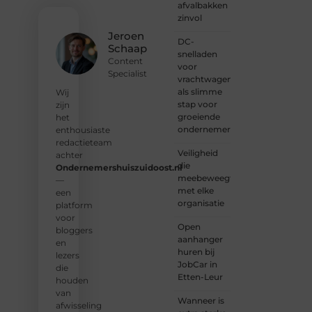
van
afvalbakken
lezers
zinvol
en
Jeroen
DC-
schrijvers.
Schaap
snelladen
Samen
Content
voor
geven
Specialist
vrachtwagens
we
als slimme
vorm
Wij
stap voor
aan
zijn
groeiende
een
het
ondernemers
platform
enthousiaste
vol
redactieteam
Veiligheid
inspiratie,
achter
die
kennis
Ondernemershuiszuidoost.nl
meebeweegt
en
—
met elke
verhalen.
een
organisatie
platform
❝
Laat
voor
Open
van je
bloggers
aanhanger
horen
en
huren bij
— Deel
lezers
JobCar in
jouw
die
Etten-Leur
verhaal
houden
❞
van
Wanneer is
afwisseling