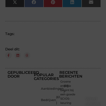
X
Facebook
Pinterest
LinkedIn
Email
(Twitter)
Tags:
Deel dit:
GEPUBLICEERD
RECENTE
POPULAR
DOOR
BERICHTEN
CATEGORIES
Groene
energie
(68
Aanbiedingen
begint bij
)
een goede
(61
Word
SCIOS-
Bedrijven
)
keuring
onderdee