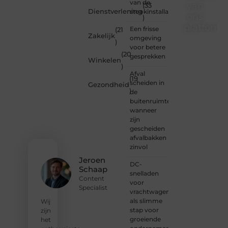
van de
van
(33
Dienstverlening
stookinstallatie
ons
)
platform
Een frisse
(21
Zakelijk
omgeving
)
Wil je
voor betere
(20
schrijven,
gesprekken
Winkelen
meedenken
)
of
Afval
(19
gewoon
scheiden in
Gezondheid
)
kennismaken?
de
Sluit je
buitenruimte:
aan bij
wanneer
onze
zijn
gemeenschap
gescheiden
van
afvalbakken
lezers
zinvol
en
Jeroen
DC-
schrijvers.
Schaap
snelladen
Samen
Content
voor
geven
Specialist
vrachtwagens
we
als slimme
vorm
Wij
stap voor
aan
zijn
groeiende
een
het