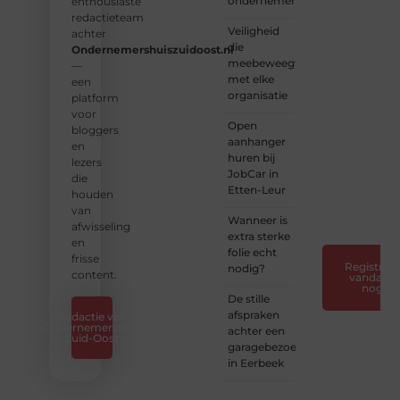
ondernemers
platform
enthousiaste
vol
redactieteam
Veiligheid
inspiratie,
achter
die
kennis
Ondernemershuiszuidoost.nl
meebeweegt
en
—
met elke
verhalen.
een
organisatie
platform
❝
Laat
voor
Open
van je
bloggers
aanhanger
horen
en
huren bij
— Deel
lezers
JobCar in
jouw
die
Etten-Leur
verhaal
houden
❞
van
Wanneer is
afwisseling
extra sterke
en
folie echt
frisse
Registreer
nodig?
content.
vandaag
nog
De stille
afspraken
Redactie van
Ondernemershuis
achter een
Zuid-Oost
garagebezoek
in Eerbeek