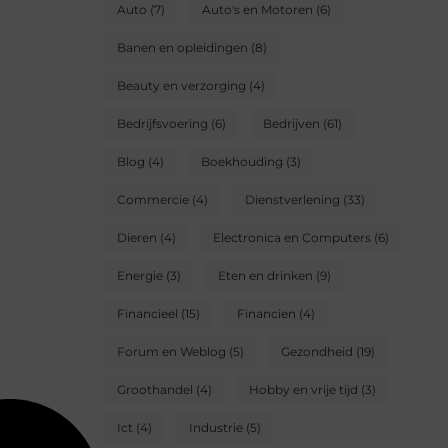
Auto
(7)
Auto's en Motoren
(6)
Banen en opleidingen
(8)
Beauty en verzorging
(4)
Bedrijfsvoering
(6)
Bedrijven
(61)
Blog
(4)
Boekhouding
(3)
Commercie
(4)
Dienstverlening
(33)
Dieren
(4)
Electronica en Computers
(6)
Energie
(3)
Eten en drinken
(9)
Financieel
(15)
Financien
(4)
Forum en Weblog
(5)
Gezondheid
(19)
Groothandel
(4)
Hobby en vrije tijd
(3)
Ict
(4)
Industrie
(5)