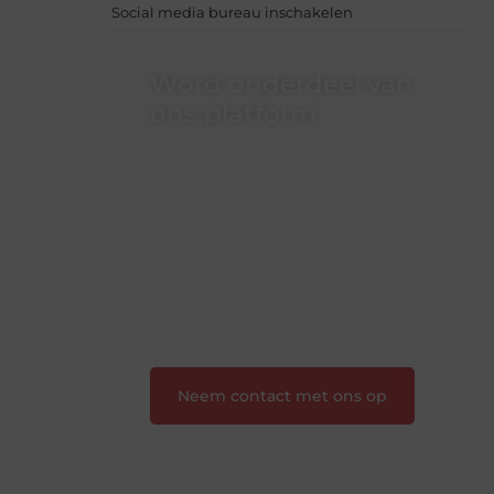
Social media bureau inschakelen
Word onderdeel van
ons platform
Wil je schrijven, meedenken of
gewoon kennismaken? Sluit je aan bij
onze gemeenschap van lezers en
schrijvers. Samen geven we vorm aan
een platform vol inspiratie, kennis en
verhalen.
❝
Laat van je horen — Deel jouw
verhaal
❞
Neem contact met ons op