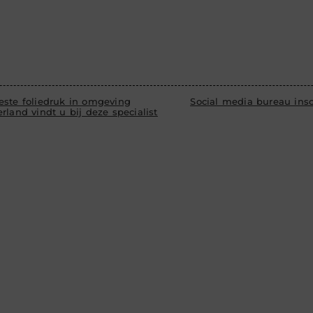
este foliedruk in omgeving
Social media bureau ins
rland vindt u bij deze specialist