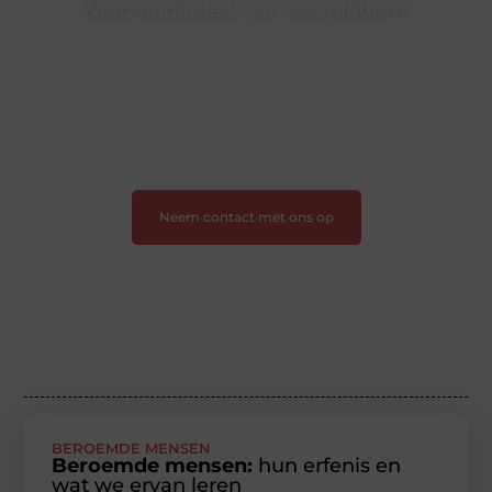
Word onderdeel van ons platform
Wil je schrijven, meedenken of gewoon kennismaken?
Sluit je aan bij onze gemeenschap van lezers en
schrijvers. Samen geven we vorm aan een platform
vol inspiratie, kennis en verhalen.
❝
Laat van je horen — Deel jouw verhaal
❞
Neem contact met ons op
BEROEMDE MENSEN
Beroemde mensen:
hun erfenis en
wat we ervan leren