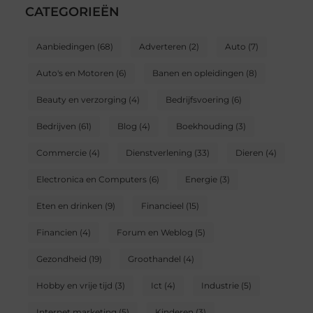
CATEGORIEËN
Aanbiedingen
(68)
Adverteren
(2)
Auto
(7)
Auto's en Motoren
(6)
Banen en opleidingen
(8)
Beauty en verzorging
(4)
Bedrijfsvoering
(6)
Bedrijven
(61)
Blog
(4)
Boekhouding
(3)
Commercie
(4)
Dienstverlening
(33)
Dieren
(4)
Electronica en Computers
(6)
Energie
(3)
Eten en drinken
(9)
Financieel
(15)
Financien
(4)
Forum en Weblog
(5)
Gezondheid
(19)
Groothandel
(4)
Hobby en vrije tijd
(3)
Ict
(4)
Industrie
(5)
Internet marketing
(5)
Kinderen
(3)