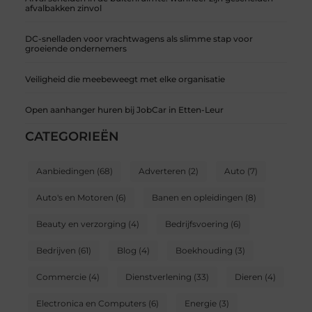
afvalbakken zinvol
DC-snelladen voor vrachtwagens als slimme stap voor
groeiende ondernemers
Veiligheid die meebeweegt met elke organisatie
Open aanhanger huren bij JobCar in Etten-Leur
CATEGORIEËN
Aanbiedingen
(68)
Adverteren
(2)
Auto
(7)
Auto's en Motoren
(6)
Banen en opleidingen
(8)
Beauty en verzorging
(4)
Bedrijfsvoering
(6)
Bedrijven
(61)
Blog
(4)
Boekhouding
(3)
Commercie
(4)
Dienstverlening
(33)
Dieren
(4)
Electronica en Computers
(6)
Energie
(3)