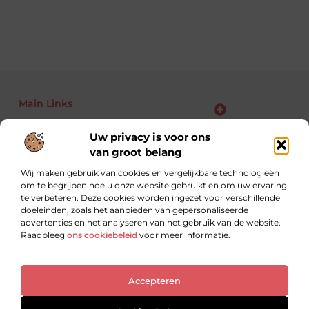
Main Links
Bekende Nederlanders
Backlinks kopen: kansen, risico’s en slimme aanpak voor jouw website
Linkbuilding geld verdienen: zo maak je van links jouw business
Uw privacy is voor ons
van groot belang
Wij maken gebruik van cookies en vergelijkbare technologieën
om te begrijpen hoe u onze website gebruikt en om uw ervaring
Altijd op zoek naar nieuwe inzichten.
te verbeteren. Deze cookies worden ingezet voor verschillende
Lees, leer en ontdek met blogs over uiteenlopende
doeleinden, zoals het aanbieden van gepersonaliseerde
onderwerpen.
advertenties en het analyseren van het gebruik van de website.
Raadpleeg
ons cookiebeleid
voor meer informatie.
Website index
Cookiebeleid (EU)
Accepteren
@2025 All Right Reserved. Design by