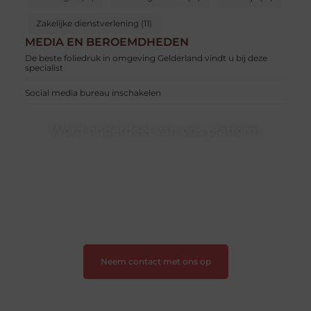
Zakelijke dienstverlening
(11)
MEDIA EN BEROEMDHEDEN
De beste foliedruk in omgeving Gelderland vindt u bij deze
specialist
Social media bureau inschakelen
Word onderdeel van ons platform
Wil je schrijven, meedenken of gewoon kennismaken?
Sluit je aan bij onze gemeenschap van lezers en
schrijvers. Samen geven we vorm aan een platform
vol inspiratie, kennis en verhalen.
❝
Laat van je horen — Deel jouw verhaal
❞
Neem contact met ons op