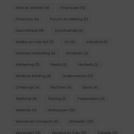
Eten en drinken
(9)
Financieel
(15)
Financien
(4)
Forum en Weblog
(5)
Gezondheid
(19)
Groothandel
(4)
Hobby en vrije tijd
(3)
Ict
(4)
Industrie
(5)
Internet marketing
(5)
Kinderen
(3)
Marketing
(11)
Media
(2)
Meubels
(3)
Mode en Kleding
(6)
Ondernemen
(13)
Onderwijs
(4)
Rechten
(4)
Sport
(4)
Telefonie
(6)
Testing
(3)
Tweewielers
(2)
Vakantie
(4)
Verbouwen
(12)
Vervoer en transport
(5)
Winkelen
(20)
Woningen
(13)
Woning en Tuin
(15)
Zakelijk
(21)