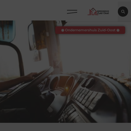
◉ Ondernemershuis Zuid-Oost ◉