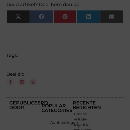
Goed artikel? Deel hem dan op:
X
Facebook
Pinterest
LinkedIn
Email
(Twitter)
Tags:
Deel dit:
GEPUBLICEERD
RECENTE
POPULAR
DOOR
BERICHTEN
CATEGORIES
Groene
energie
(68
Aanbiedingen
begint bij
)
een goede