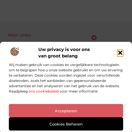
Main Links
Bekende Nederlanders
Backlinks kopen: kansen, risico’s en slimme aanpak voor jouw website
Linkbuilding geld verdienen: zo maak je van links jouw business
Uw privacy is voor ons
van groot belang
Wij maken gebruik van cookies en vergelijkbare technologieën
om te begrijpen hoe u onze website gebruikt en om uw ervaring
Altijd op zoek naar nieuwe inzichten.
te verbeteren. Deze cookies worden ingezet voor verschillende
Lees, leer en ontdek met blogs over uiteenlopende
doeleinden, zoals het aanbieden van gepersonaliseerde
onderwerpen.
advertenties en het analyseren van het gebruik van de website.
Raadpleeg
ons cookiebeleid
voor meer informatie.
Website index
Cookiebeleid (EU)
Accepteren
@2025 All Right Reserved. Design by
www.ondernemershuiszuidoost.nl
Cookies Beheren