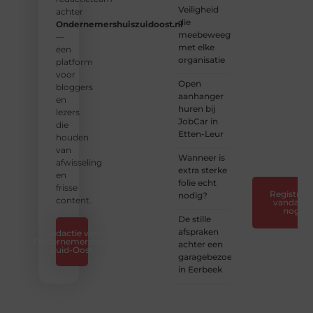
Veiligheid
inspiratie,
achter
die
kennis
Ondernemershuiszuidoost.nl
meebeweegt
en
—
met elke
verhalen.
een
organisatie
platform
❝
Laat
voor
Open
van je
bloggers
aanhanger
horen
en
huren bij
— Deel
lezers
JobCar in
jouw
die
Etten-Leur
verhaal
houden
❞
van
Wanneer is
afwisseling
extra sterke
en
folie echt
frisse
Registreer
nodig?
content.
vandaag
nog
De stille
afspraken
Redactie van
Ondernemershuis
achter een
Zuid-Oost
garagebezoek
in Eerbeek