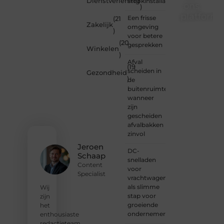
Dienstverlening
stookinstallatie
ons
)
platform
Een frisse
(21
Zakelijk
omgeving
)
Wil je
voor betere
(20
schrijven,
gesprekken
Winkelen
meedenken
)
of
Afval
(19
gewoon
scheiden in
Gezondheid
)
kennismaken?
de
Sluit je
buitenruimte:
aan bij
wanneer
onze
zijn
gemeenschap
gescheiden
van
afvalbakken
lezers
zinvol
en
Jeroen
DC-
schrijvers.
Schaap
snelladen
Samen
Content
voor
geven
Specialist
vrachtwagens
we
als slimme
vorm
Wij
stap voor
aan
zijn
groeiende
een
het
ondernemers
platform
enthousiaste
vol
redactieteam