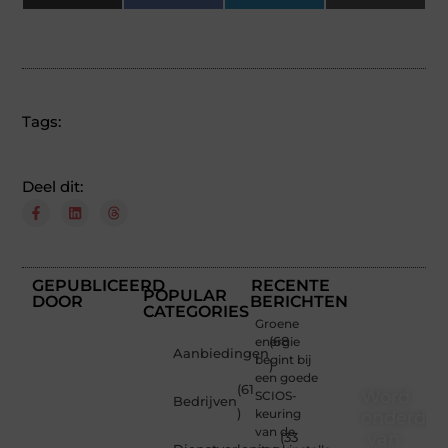
(Twitter)
Tags:
Deel dit:
GEPUBLICEERD
RECENTE
POPULAR
DOOR
BERICHTEN
CATEGORIES
Groene
energie
(68
Aanbiedingen
begint bij
)
een goede
(61
Word
SCIOS-
Bedrijven
)
keuring
onderdee
van de
van
(33