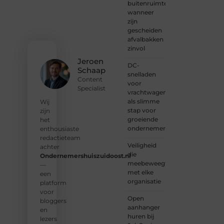
Sluit je
buitenruimte:
aan bij
wanneer
onze
zijn
gemeenschap
gescheiden
van
afvalbakken
lezers
zinvol
en
Jeroen
DC-
schrijvers.
Schaap
snelladen
Samen
Content
voor
geven
Specialist
vrachtwagens
we
als slimme
vorm
Wij
stap voor
aan
zijn
groeiende
een
het
ondernemers
platform
enthousiaste
vol
redactieteam
Veiligheid
inspiratie,
achter
die
kennis
Ondernemershuiszuidoost.nl
meebeweegt
en
—
met elke
verhalen.
een
organisatie
platform
❝
Laat
voor
Open
van je
bloggers
aanhanger
horen
en
huren bij
— Deel
lezers