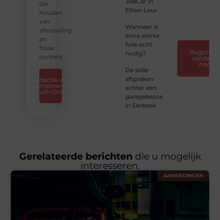
JobCar in
jouw
die
Etten-Leur
verhaal
houden
❞
van
Wanneer is
afwisseling
extra sterke
en
folie echt
frisse
Registreer
nodig?
content.
vandaag
nog
De stille
afspraken
Redactie van
Ondernemershuis
achter een
Zuid-Oost
garagebezoek
in Eerbeek
Gerelateerde berichten
die u mogelijk
interesseren.
AANBIEDINGEN