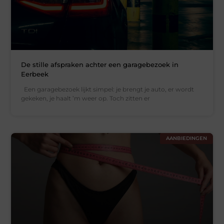
De stille afspraken achter een garagebezoek in
Eerbeek
Een garagebezoek lijkt simpel: je brengt je auto, er wordt
gekeken, je haalt ’m weer op. Toch zitten er
AANBIEDINGEN