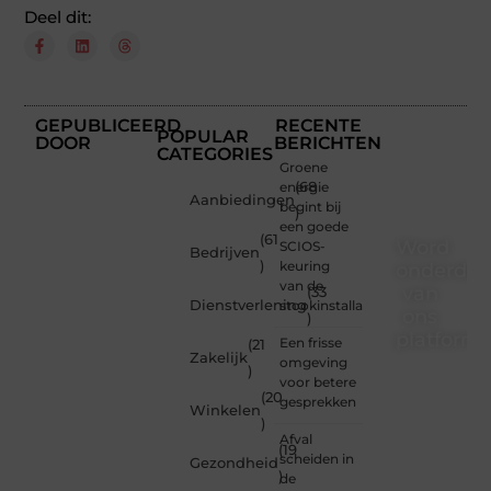
Deel dit:
GEPUBLICEERD
RECENTE
POPULAR
DOOR
BERICHTEN
CATEGORIES
Groene
energie
(68
Aanbiedingen
begint bij
)
een goede
(61
Word
SCIOS-
Bedrijven
)
keuring
onderdee
van de
van
(33
Dienstverlening
stookinstallatie
ons
)
platform
Een frisse
(21
Zakelijk
omgeving
)
Wil je
voor betere
(20
schrijven,
gesprekken
Winkelen
meedenken
)
of
Afval
(19
gewoon
scheiden in
Gezondheid
)
kennismaken?
de