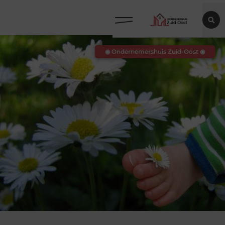
◉ Ondernemershuis Zuid-Oost ◉