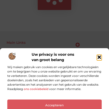
Main Links
Bekende Nederlanders
Backlinks kopen: kansen, risico’s en slimme aanpak voor jouw website
Linkbuilding geld verdienen: zo maak je van links jouw business
Uw privacy is voor ons
van groot belang
Wij maken gebruik van cookies en vergelijkbare technologieën
om te begrijpen hoe u onze website gebruikt en om uw ervaring
Altijd op zoek naar nieuwe inzichten.
te verbeteren. Deze cookies worden ingezet voor verschillende
Lees, leer en ontdek met blogs over uiteenlopende
doeleinden, zoals het aanbieden van gepersonaliseerde
onderwerpen.
advertenties en het analyseren van het gebruik van de website.
Raadpleeg
ons cookiebeleid
voor meer informatie.
Website index
Cookiebeleid (EU)
Accepteren