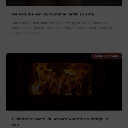
De evolutie van de moderne heren pyjama
Van traditioneel naar trendy Heren pyjama’s hebben een
lange weg afgelegd. Waar ze vroeger vooral functioneel en
simpel waren, zijn
AANBIEDINGEN
Elektrische haard: duurzaam warmte en design in
één